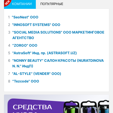
КОМПАНИИ
ПОПУЛЯРНЫЕ
1
"SeoNest" ООО
2
"INNOSOFT SYSTEMS" ООО
3
"SOCIAL MEDIA SOLUTIONS" ООО МАРКЕТИНГОВОЕ
АГЕНТСТВО
4
"ZORGO" ООО
5
"AstraSoft" Инд. пр. (ASTRASOFT.UZ)
6
"NONNY BEAUTY" САЛОН КРАСОТЫ (NURATDINOVA
N. N." ИндП)
7
"AL-STYLE" (VENDER" ООО)
8
"Tezcode" ООО