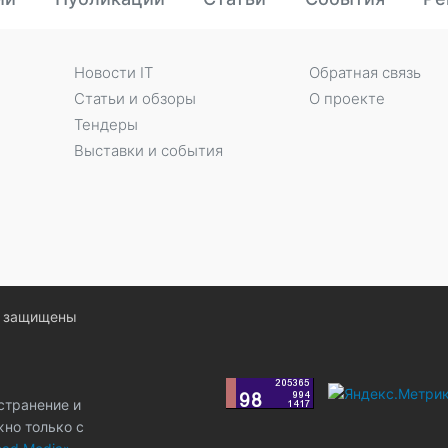
Новости IT
Обратная связь
Статьи и обзоры
О проекте
Тендеры
Выставки и события
ва защищены
странение и
жно только с