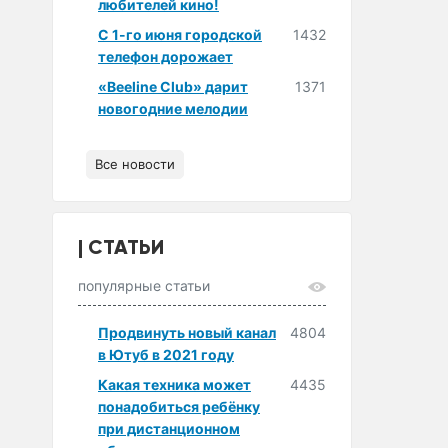
любителей кино!
С 1-го июня городской
1432
телефон дорожает
«Beeline Club» дарит
1371
новогодние мелодии
Все новости
СТАТЬИ
популярные статьи
Продвинуть новый канал
4804
в Ютуб в 2021 году
Какая техника может
4435
понадобиться ребёнку
при дистанционном