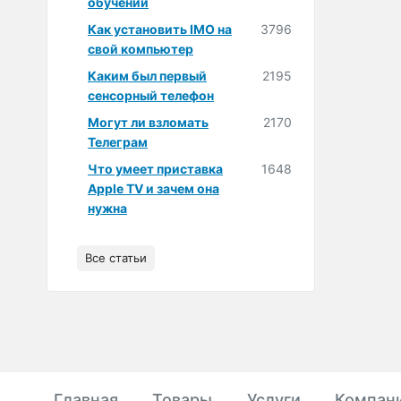
обучении
Как установить IMO на
3796
свой компьютер
Каким был первый
2195
сенсорный телефон
Могут ли взломать
2170
Телеграм
Что умеет приставка
1648
Apple TV и зачем она
нужна
Все статьи
Главная
Товары
Услуги
Компан