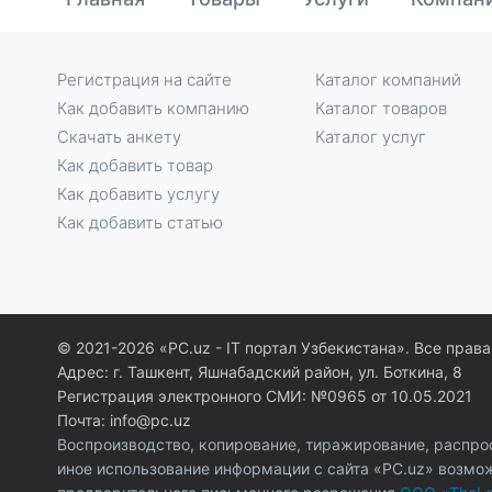
Регистрация на сайте
Каталог компаний
Как добавить компанию
Каталог товаров
Скачать анкету
Каталог услуг
Как добавить товар
Как добавить услугу
Как добавить статью
© 2021-2026 «PC.uz - IT портал Узбекистана». Все пра
Адрес: г. Ташкент, Яшнабадский район, ул. Боткина, 8
Регистрация электронного СМИ: №0965 от 10.05.2021
Почта: info@pc.uz
Воспроизводство, копирование, тиражирование, распро
иное использование информации с сайта «PC.uz» возмо