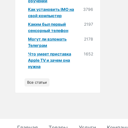
обучении
Как установить IMO на
3796
свой компьютер
Каким был первый
2197
сенсорный телефон
Могут ли взломать
2178
Телеграм
Что умеет приставка
1652
Apple TV и зачем она
нужна
Все статьи
Главная
Товары
Услуги
Компан