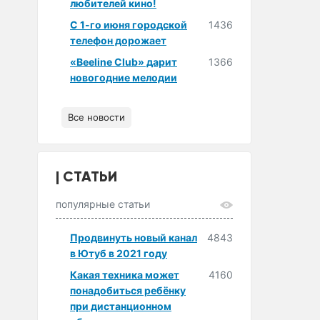
любителей кино!
С 1-го июня городской
1436
телефон дорожает
«Beeline Club» дарит
1366
новогодние мелодии
Все новости
СТАТЬИ
популярные статьи
Продвинуть новый канал
4843
в Ютуб в 2021 году
Какая техника может
4160
понадобиться ребёнку
при дистанционном