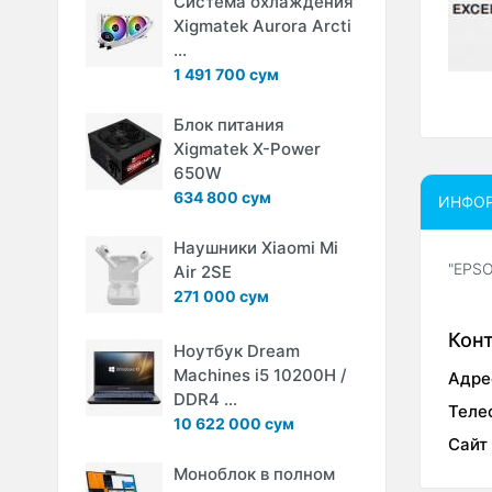
Система охлаждения
Xigmatek Aurora Arcti
...
1 491 700 сум
Блок питания
Xigmatek X-Power
650W
634 800 сум
ИНФО
Наушники Xiaomi Mi
"EPS
Air 2SE
271 000 сум
Кон
Ноутбук Dream
Machines i5 10200H /
Адре
DDR4 ...
Теле
10 622 000 сум
Сайт
Моноблок в полном