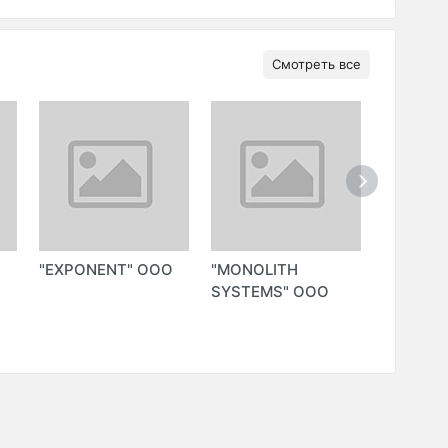
Смотреть все
"EXPONENT" ООО
"MONOLITH
"SERVIC
SYSTEMS" ООО
ООО