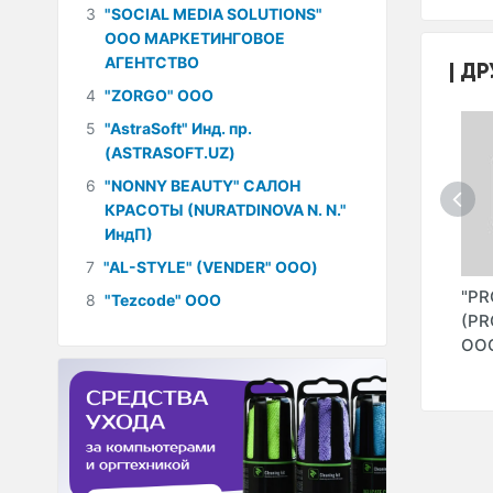
3
"SOCIAL MEDIA SOLUTIONS"
ООО МАРКЕТИНГОВОЕ
АГЕНТСТВО
ДР
4
"ZORGO" ООО
5
"AstraSoft" Инд. пр.
(ASTRASOFT.UZ)
6
"NONNY BEAUTY" САЛОН
КРАСОТЫ (NURATDINOVA N. N."
ИндП)
7
"AL-STYLE" (VENDER" ООО)
EM
"ASSET LEASING
"INTERSTEELS"
"P
8
"Tezcode" ООО
" ООО
AND FINANCE" ООО
ООО
(PR
ОО