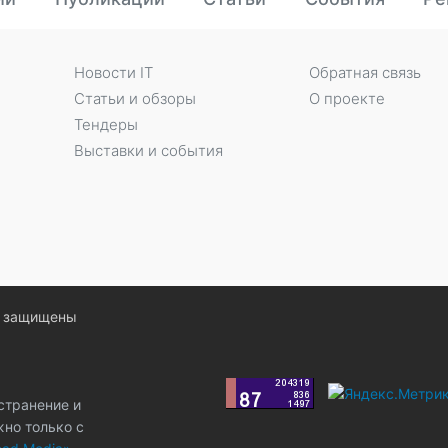
Новости IT
Обратная связь
Статьи и обзоры
О проекте
Тендеры
Выставки и события
ва защищены
странение и
жно только с