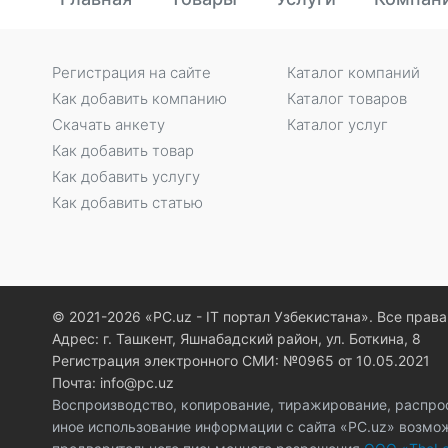
Регистрация на сайте
Каталог компаний
Как добавить компанию
Каталог товаров
Скачать анкету
Каталог услуг
Как добавить товар
Как добавить услугу
Как добавить статью
© 2021-2026 «PC.uz - IT портал Узбекистана». Все пра
Адрес: г. Ташкент, Яшнабадский район, ул. Боткина, 8
Регистрация электронного СМИ: №0965 от 10.05.2021
Почта: info@pc.uz
Воспроизводство, копирование, тиражирование, распро
иное использование информации с сайта «PC.uz» возмо