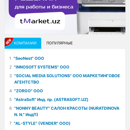
КОМПАНИИ
ПОПУЛЯРНЫЕ
1
"SeoNest" ООО
2
"INNOSOFT SYSTEMS" ООО
3
"SOCIAL MEDIA SOLUTIONS" ООО МАРКЕТИНГОВОЕ
АГЕНТСТВО
4
"ZORGO" ООО
5
"AstraSoft" Инд. пр. (ASTRASOFT.UZ)
6
"NONNY BEAUTY" САЛОН КРАСОТЫ (NURATDINOVA
N. N." ИндП)
7
"AL-STYLE" (VENDER" ООО)