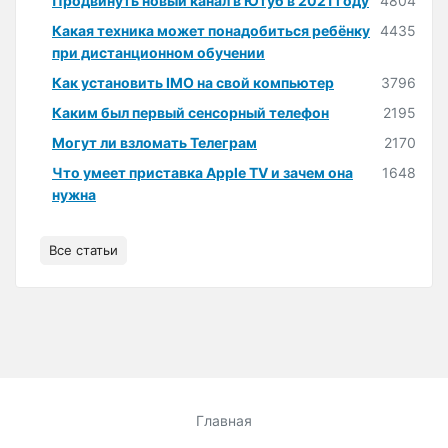
Продвинуть новый канал в Ютуб в 2021 году
4804
Какая техника может понадобиться ребёнку
4435
при дистанционном обучении
Как установить IMO на свой компьютер
3796
Каким был первый сенсорный телефон
2195
Могут ли взломать Телеграм
2170
Что умеет приставка Apple TV и зачем она
1648
нужна
Все статьи
Главная