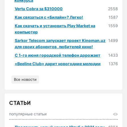
конкурса
Vertu Cobra за $310000
2558
Как связаться с «Билайн»? Легко!
1587
Как скачать и установить Play Market на
1559
компьютер
Sarkor Telecom запускает проект Kinoman.uz
1499
для своих абонентов, любителей кино!
С 1-го июня городской телефон дорожает
1433
«Beeline Club» дарит новогодние мелодии
1376
Все новости
СТАТЬИ
популярные статьи