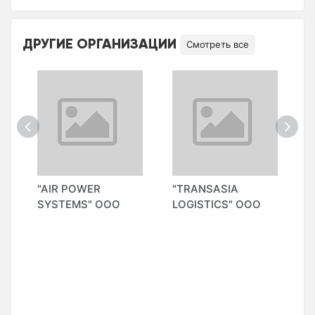
ДРУГИЕ ОРГАНИЗАЦИИ
Смотреть все
"AIR POWER
"TRANSASIA
"
SYSTEMS" ООО
LOGISTICS" ООО
I
во
A
"
I
A
П