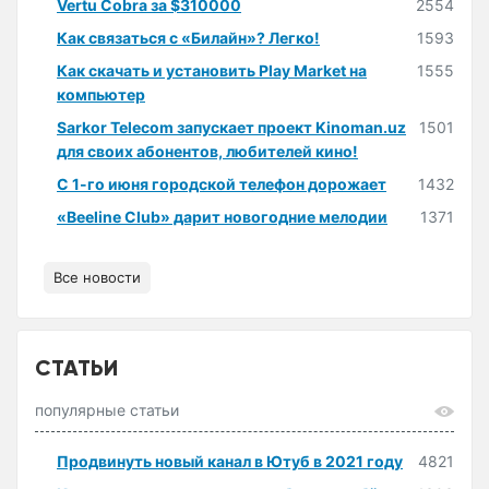
Vertu Cobra за $310000
2554
Как связаться с «Билайн»? Легко!
1593
Как скачать и установить Play Market на
1555
компьютер
Sarkor Telecom запускает проект Kinoman.uz
1501
для своих абонентов, любителей кино!
С 1-го июня городской телефон дорожает
1432
«Beeline Club» дарит новогодние мелодии
1371
Все новости
СТАТЬИ
популярные статьи
Продвинуть новый канал в Ютуб в 2021 году
4821