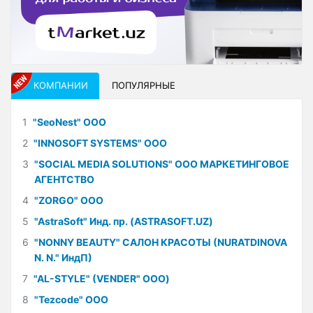
КОМПАНИИ
ПОПУЛЯРНЫЕ
1
"SeoNest" ООО
2
"INNOSOFT SYSTEMS" ООО
3
"SOCIAL MEDIA SOLUTIONS" ООО МАРКЕТИНГОВОЕ
АГЕНТСТВО
4
"ZORGO" ООО
5
"AstraSoft" Инд. пр. (ASTRASOFT.UZ)
6
"NONNY BEAUTY" САЛОН КРАСОТЫ (NURATDINOVA
N. N." ИндП)
7
"AL-STYLE" (VENDER" ООО)
8
"Tezcode" ООО