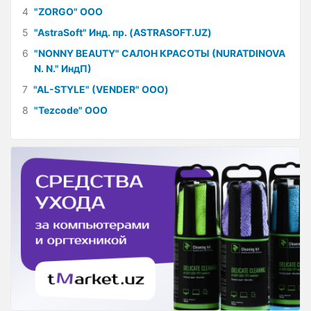
4
"ZORGO" ООО
5
"AstraSoft" Инд. пр. (ASTRASOFT.UZ)
6
"NONNY BEAUTY" САЛОН КРАСОТЫ (NURATDINOVA
N. N." ИндП)
7
"AL-STYLE" (VENDER" ООО)
8
"Tezcode" ООО