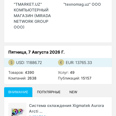
"
"TMARKET.UZ"
"texnomag.uz" ООО
"
КОМПЬЮТЕРНЫЙ
(
МАГАЗИН (MIRADA
О
NETWORK GROUP
ООО)
Пятница, 7 Августа 2026 Г.
USD: 11886.72
EUR: 13765.33
Товаров:
4390
Услуг:
49
Компаний:
2638
Публикаций:
15157
ВНИМАНИЕ
ПОПУЛЯРНЫЕ
NEW
Система охлаждения Xigmatek Aurora
Arcti ...