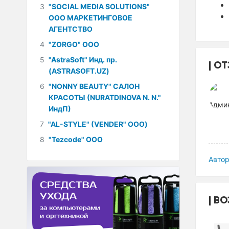
3
"SOCIAL MEDIA SOLUTIONS"
ООО МАРКЕТИНГОВОЕ
АГЕНТСТВО
4
"ZORGO" ООО
5
"AstraSoft" Инд. пр.
ОТ
(ASTRASOFT.UZ)
6
"NONNY BEAUTY" САЛОН
КРАСОТЫ (NURATDINOVA N. N."
ИндП)
7
"AL-STYLE" (VENDER" ООО)
8
"Tezcode" ООО
Автор
ВО