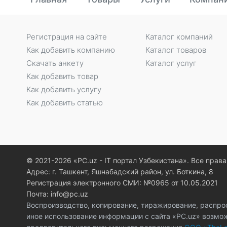
Регистрация на сайте
Каталог компаний
Как добавить компанию
Каталог товаров
Скачать анкету
Каталог услуг
Как добавить товар
Как добавить услугу
Как добавить статью
© 2021-2026 «PC.uz - IT портал Узбекистана». Все пра
Адрес: г. Ташкент, Яшнабадский район, ул. Боткина, 8
Регистрация электронного СМИ: №0965 от 10.05.2021
Почта: info@pc.uz
Воспроизводство, копирование, тиражирование, распро
иное использование информации с сайта «PC.uz» возмо