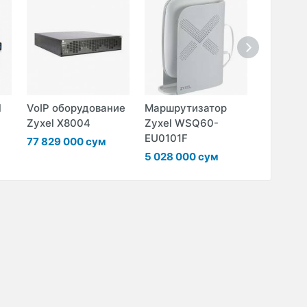
l
VoIP оборудование
Маршрутизатор
Wi-Fi то
Zyxel X8004
Zyxel WSQ60-
доступа
EU0101F
WAC650
77 829 000 сум
5 028 000 сум
4 905 0