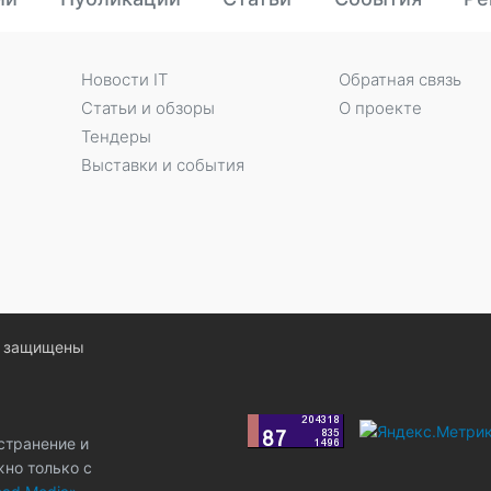
Новости IT
Обратная связь
Статьи и обзоры
О проекте
Тендеры
Выставки и события
ва защищены
странение и
жно только с