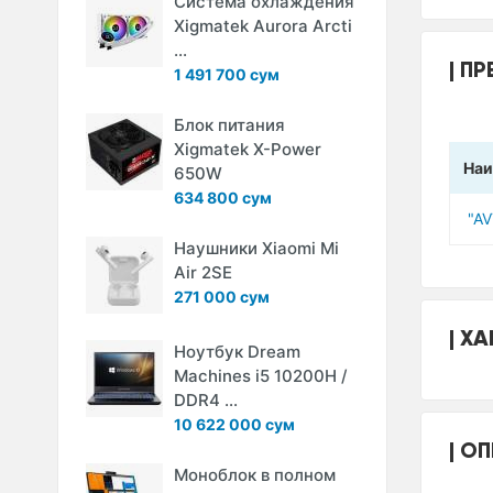
Система охлаждения
Xigmatek Aurora Arcti
...
ПР
1 491 700 сум
Блок питания
Xigmatek X-Power
Наи
650W
634 800 сум
"A
Наушники Xiaomi Mi
Air 2SE
271 000 сум
ХА
Ноутбук Dream
Machines i5 10200H /
DDR4 ...
10 622 000 сум
ОП
Моноблок в полном