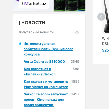
НОВОСТИ
популярные новости
Коммутатор Zyxel
Маршрутизатор
Wi-
el
VSG-1200v2
Интеллектуальная
Zyxel VMG8825-
DSL
E
собственность. Лучшие эссе
B50B
32 814 000 сум
525
конкурса
ум
2 328 000 сум
Vertu Cobra за $310000
2549
Как связаться с
1588
«Билайн»? Легко!
Как скачать и установить
1552
Play Market на компьютер
Sarkor Telecom запускает
1497
проект Kinoman.uz для
своих абонентов,