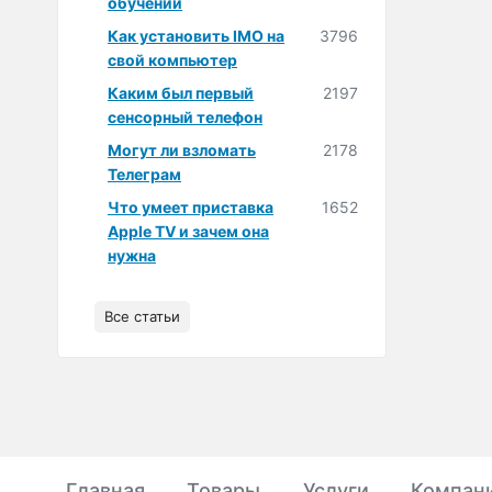
обучении
Как установить IMO на
3796
свой компьютер
Каким был первый
2197
сенсорный телефон
Могут ли взломать
2178
Телеграм
Что умеет приставка
1652
Apple TV и зачем она
нужна
Все статьи
Главная
Товары
Услуги
Компан