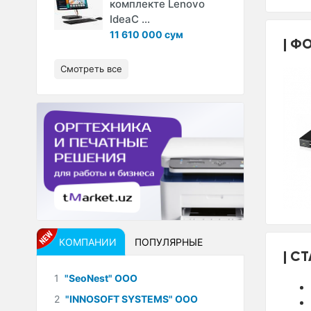
комплекте Lenovo
IdeaC ...
11 610 000 сум
ФО
Смотреть все
КОМПАНИИ
ПОПУЛЯРНЫЕ
СТ
1
"SeoNest" ООО
2
"INNOSOFT SYSTEMS" ООО