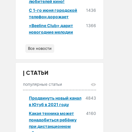
любителей кино!
С 1-го июня городской
1436
телефон дорожает
«Beeline Club» дарит
1366
новогодние мелодии
Все новости
СТАТЬИ
популярные статьи
Продвинуть новый канал
4843
в Ютуб в 2021 году
Какая техника может
4160
понадобиться ребёнку
при дистанционном