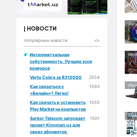
Авг
НОВОСТИ
популярные новости
Интеллектуальная
Июл
собственность. Лучшие эссе
конкурса
Vertu Cobra за $310000
2554
Июн
Как связаться с
1593
«Билайн»? Легко!
Как скачать и установить
1555
Play Market на компьютер
Май
Sarkor Telecom запускает
1501
проект Kinoman.uz для
своих абонентов,