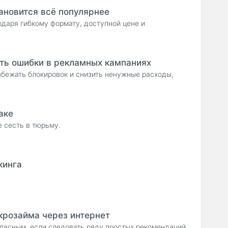
ановится всё популярнее
одаря гибкому формату, доступной цене и
ить ошибки в рекламных кампаниях
збежать блокировок и снизить ненужные расходы,
аке
е сесть в тюрьму.
кинга
розайма через интернет
асным, если следовать ряду простых рекомендаций.