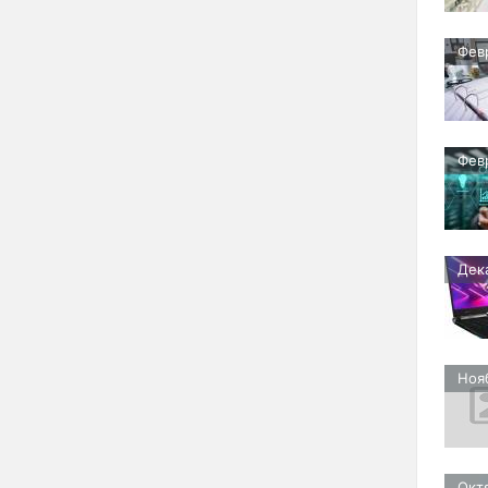
Фев
Фев
Дек
Ноя
Окт