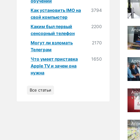
обучении
Как установить IMO на
3794
свой компьютер
Каким был первый
2200
Апр
сенсорный телефон
Могут ли взломать
2170
Телеграм
Что умеет приставка
1650
Апр
Apple TV и зачем она
нужна
Все статьи
Апр
Апр