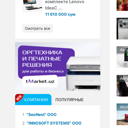
комплекте Lenovo
IdeaC ...
11 610 000 сум
Сен
Смотреть все
Авгу
Авгу
КОМПАНИИ
ПОПУЛЯРНЫЕ
Июл
1
"SeoNest" ООО
2
"INNOSOFT SYSTEMS" ООО