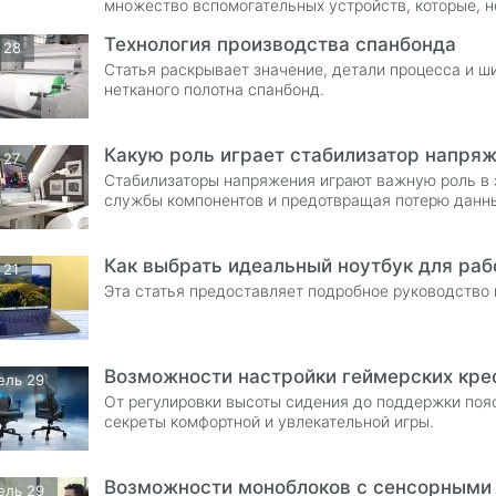
множество вспомогательных устройств, которые, н
должного внимания.
Технология производства спанбонда
 28
Статья раскрывает значение, детали процесса и 
нетканого полотна спанбонд.
Какую роль играет стабилизатор напря
 27
Стабилизаторы напряжения играют важную роль в 
службы компонентов и предотвращая потерю данн
Как выбрать идеальный ноутбук для раб
 21
Эта статья предоставляет подробное руководство 
Возможности настройки геймерских кре
ель 29
От регулировки высоты сидения до поддержки пояс
секреты комфортной и увлекательной игры.
Возможности моноблоков с сенсорными
ель 29