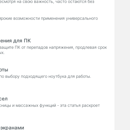
есмотря на свою важность, часто остаются без
широкие возможности применения универсального
жения для ПК
защите ПК от перепадов напряжения, продлевая срок
ых.
оты
по выбору подходящего ноутбука для работы.
сел
ницы и массажных функций - эта статья раскроет
 экранами