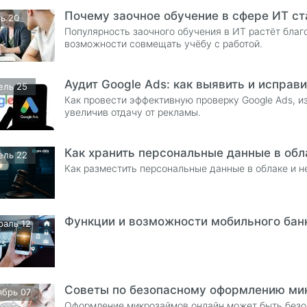
Почему заочное обучение в сфере ИТ ст
ь 20
Популярность заочного обучения в ИТ растёт благ
возможности совмещать учёбу с работой.
Аудит Google Ads: как выявить и исправ
ель 25
Как провести эффективную проверку Google Ads, и
увеличив отдачу от рекламы.
Как хранить персональные данные в обл
ель 22
Как разместить персональные данные в облаке и н
Функции и возможности мобильного бан
раль 12
Советы по безопасному оформлению мик
ябрь 07
Оформление микрозаймов онлайн может быть безоп