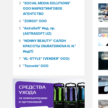
3
"SOCIAL MEDIA SOLUTIONS"
Июн
ООО МАРКЕТИНГОВОЕ
АГЕНТСТВО
4
"ZORGO" ООО
5
"AstraSoft" Инд. пр.
Апр
(ASTRASOFT.UZ)
6
"NONNY BEAUTY" САЛОН
КРАСОТЫ (NURATDINOVA N. N."
ИндП)
Апр
7
"AL-STYLE" (VENDER" ООО)
8
"Tezcode" ООО
Фев
Окт