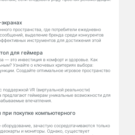
-экранах
ного пространства, где потребители ежедневно
сообщений, выделение бренда среди конкурентов
эффективных инструментов для достижения этой
 не только привлекает внимание аудитории, но и
апоминаемости, что делает его важным элементом
тол для геймера
а — это инвестиция в комфорт и здоровье. Как
ьным? Узнайте о ключевых критериях выбора:
ункции. Создайте оптимальное игровое пространство
с поддержкой VR (виртуальной реальности)
ва предлагают геймерам уникальные возможности для
езабываемые впечатления.
м при покупке компьютерного
 оборудование, зачастую сосредотачиваются только
видеокарты и мониторы. Однако, существует