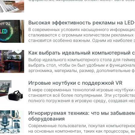
Высокая эффективность рекламы на LED
уст 22
В современных условиях насыщенного информацион
сталкиваются с огромным количеством рекламных 
становится особенно важным. Одним из наиболее 
цели является реклама на LED-экранах. Этот метод
обеспечивает высокий уровень вовлеченности и з
Как выбрать идеальный компьютерный с
ь 09
маркетинговых стратегий.
Выбор идеального компьютерного стола для геймер
выбрать стол, чтобы он был удобным и функционал
эргономика, материалы, размер, дополнительные ф
для долгих и увлекательных сессий
Игровые ноутбуки с поддержкой VR
ь 14
В мире современных технологий игровые ноутбуки 
становятся всё более популярными. Эти устройст
полного погружения в игровую среду, создавая н
Игнорируемая техника: что мы забывае
 30
оборудования
Современные пользователи, покупая компьютерное
на основных компонентах, таких как процессоры, 