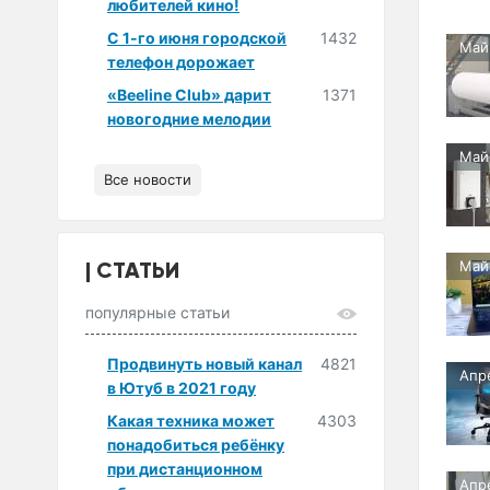
любителей кино!
С 1-го июня городской
1432
Май
телефон дорожает
«Beeline Club» дарит
1371
новогодние мелодии
Май
Все новости
СТАТЬИ
Май
популярные статьи
Продвинуть новый канал
4821
Апр
в Ютуб в 2021 году
Какая техника может
4303
понадобиться ребёнку
при дистанционном
Апр