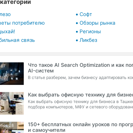
категории
лезо
Софт
веты потребителю
Обзоры рынка
дыхай!
Регионы
бильная связь
Ликбез
Что такое AI Search Optimization и как п
 07
AI-систем
В статье разберем, зачем бизнесу адаптировать ко
Как выбрать офисную технику для бизне
 06
Как выбрать офисную технику для бизнеса в Ташке
подбора компьютеров, МФУ и сетевого оборудован
150+ бесплатных онлайн уроков по про
ябрь 28
и самоучители