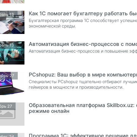
Как 1С помогает бухгалтеру работать б
раль 13
Бухгалтерская программа 1C способствует успешн
экономической среды.
Автоматизация бизнес-процессов с по
раль 13
Автоматизация бизнес-процессов и повышение эф
PCshopuz: Ваш выбор в мире компьютер
абрь 27
Специалисты PСshopuz тщательно отбирают лучшие
геймеров в мощности и производительности.
Образовательная платформа Skillbox.uz:
брь 27
режиме онлайн
Программа 1С: эффективное решение дл
ябрь 24