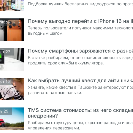
Подборка лучших бесплатных видеоуроков по прог
Почему выгодно перейти с iPhone 16 на i
тябрь 16
Теперь пользователи получают максимум технологи
выгодным шагом.
Почему смартфоны заряжаются с разно
ст 27
В статье разбираем, от чего зависит скорость зар
продлить срок службы аккумулятора.
Как выбрать лучший квест для айтишник
ст 15
Узнайте, какие квесты в Ташкенте заинтересуют пр
развивать важные навыки.
TMS система стоимость: из чего складыв
ь 29
внедрении?
Разбираем структуру цены, скрытые расходы и ре
управления перевозками.