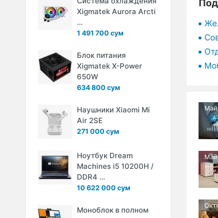
Система охлаждения
Под
Xigmatek Aurora Arcti
...
Же
1 491 700 сум
Со
От
Блок питания
Мо
Xigmatek X-Power
650W
634 800 сум
Май
Наушники Xiaomi Mi
Air 2SE
271 000 сум
Ноутбук Dream
Май
Machines i5 10200H /
DDR4 ...
10 622 000 сум
Окт
Моноблок в полном