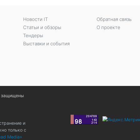
Новости IT
Обратная связь
Статьи и обзоры
О проекте
Тендеры
Выставки и события
ва защищены
странение и
жно только с
ad Media»