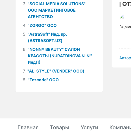
ОТ
3
"SOCIAL MEDIA SOLUTIONS"
ООО МАРКЕТИНГОВОЕ
АГЕНТСТВО
4
"ZORGO" ООО
5
"AstraSoft" Инд. пр.
(ASTRASOFT.UZ)
6
"NONNY BEAUTY" САЛОН
КРАСОТЫ (NURATDINOVA N. N."
Автор
ИндП)
7
"AL-STYLE" (VENDER" ООО)
8
"Tezcode" ООО
Главная
Товары
Услуги
Компан