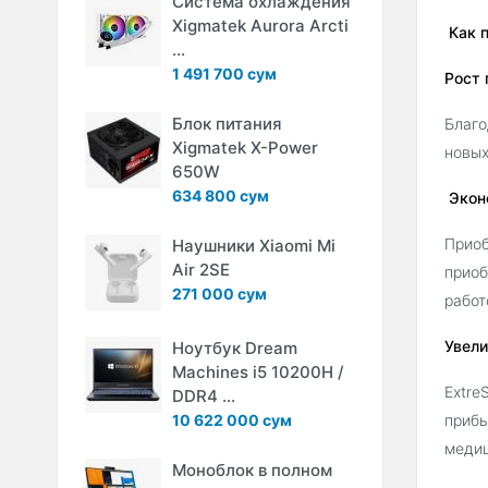
Система охлаждения
Xigmatek Aurora Arcti
Как п
...
1 491 700 сум
Рост 
Блок питания
Благо
Xigmatek X-Power
новых
650W
634 800 сум
Экон
Приоб
Наушники Xiaomi Mi
Air 2SE
приоб
271 000 сум
работ
Увели
Ноутбук Dream
Machines i5 10200H /
Extre
DDR4 ...
10 622 000 сум
прибы
меди
Моноблок в полном