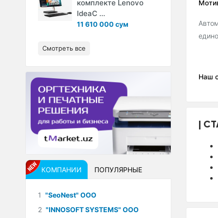
комплекте Lenovo
Моти
IdeaC ...
Автом
11 610 000 сум
едино
Смотреть все
Наш с
СТ
КОМПАНИИ
ПОПУЛЯРНЫЕ
1
"SeoNest" ООО
2
"INNOSOFT SYSTEMS" ООО