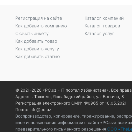
Регистрация на сайте
Каталог компаний
Как добавить компанию
Каталог товаров
Скачать анкету
Каталог услуг
Как добавить товар
Как добавить услугу
Как добавить статью
© 2021-2026 «PC.uz - IT портал Узбекистана». Все пра
Адрес: г. Ташкент, Яшнабадский район, ул. Боткина, 8
Регистрация электронного СМИ: №0965 от 10.05.2021
Почта: info@pc.uz
Воспроизводство, копирование, тиражирование, распро
иное использование информации с сайта «PC.uz» возмо
предварительного письменного разрешения
ООО «TheLe