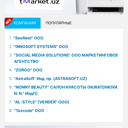
КОМПАНИИ
ПОПУЛЯРНЫЕ
1
"SeoNest" ООО
2
"INNOSOFT SYSTEMS" ООО
3
"SOCIAL MEDIA SOLUTIONS" ООО МАРКЕТИНГОВОЕ
АГЕНТСТВО
4
"ZORGO" ООО
5
"AstraSoft" Инд. пр. (ASTRASOFT.UZ)
6
"NONNY BEAUTY" САЛОН КРАСОТЫ (NURATDINOVA
N. N." ИндП)
7
"AL-STYLE" (VENDER" ООО)
8
"Tezcode" ООО