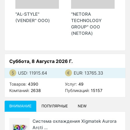
"
"AL-STYLE"
"NETORA
"
(VENDER" ООО)
TECHNOLOGY
(
GROUP" ООО
О
(NETORA)
Суббота, 8 Августа 2026 Г.
USD: 11915.64
EUR: 13765.33
Товаров:
4390
Услуг:
49
Компаний:
2638
Публикаций:
15157
ВНИМАНИЕ
ПОПУЛЯРНЫЕ
NEW
Система охлаждения Xigmatek Aurora
Arcti ...