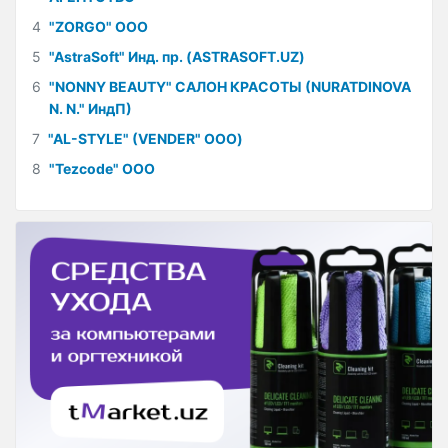
4
"ZORGO" ООО
5
"AstraSoft" Инд. пр. (ASTRASOFT.UZ)
6
"NONNY BEAUTY" САЛОН КРАСОТЫ (NURATDINOVA
N. N." ИндП)
7
"AL-STYLE" (VENDER" ООО)
8
"Tezcode" ООО