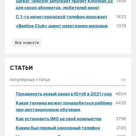
Sarkor Telecom запускает проект Kinoman.uz
1499
для своих абонентов, любителей кино!
С 1-го июня городской телефон дорожает
1433
«Beeline Club» дарит новогодние мелодии
1376
Все новости
СТАТЬИ
популярные статьи
Продвинуть новый канал в Ютуб в 2021 году
4804
Какая техника может понадобиться ребёнку
4435
при дистанционном обучении
Как установить IMO на свой компьютер
3796
Каким был первый сенсорный телефон
2195