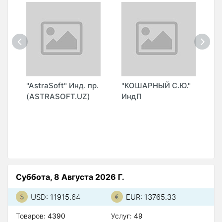
"AstraSoft" Инд. пр.
"КОШАРНЫЙ С.Ю."
"
(ASTRASOFT.UZ)
ИндП
(
Суббота, 8 Августа 2026 Г.
USD: 11915.64
EUR: 13765.33
Товаров:
4390
Услуг:
49