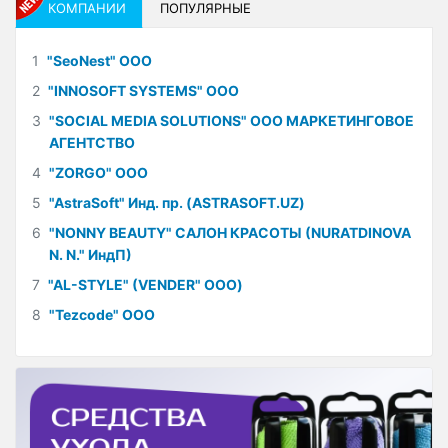
КОМПАНИИ
ПОПУЛЯРНЫЕ
1
"SeoNest" ООО
2
"INNOSOFT SYSTEMS" ООО
3
"SOCIAL MEDIA SOLUTIONS" ООО МАРКЕТИНГОВОЕ
АГЕНТСТВО
4
"ZORGO" ООО
5
"AstraSoft" Инд. пр. (ASTRASOFT.UZ)
6
"NONNY BEAUTY" САЛОН КРАСОТЫ (NURATDINOVA
N. N." ИндП)
7
"AL-STYLE" (VENDER" ООО)
8
"Tezcode" ООО