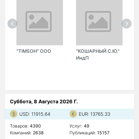
"TIMSOH" ООО
"КОШАРНЫЙ С.Ю."
"
ИндП
T
)
G
(
Суббота, 8 Августа 2026 Г.
USD: 11915.64
EUR: 13765.33
Товаров:
4390
Услуг:
49
Компаний:
2638
Публикаций:
15157