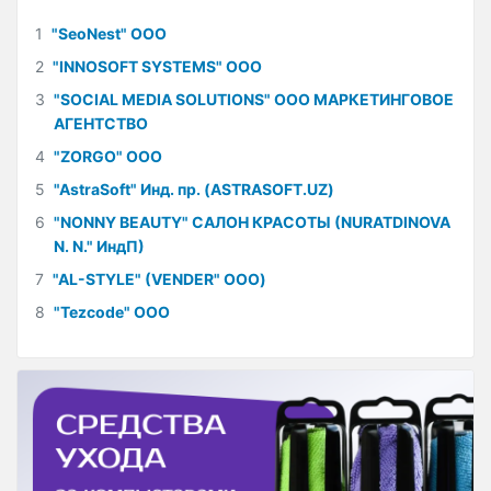
1
"SeoNest" ООО
2
"INNOSOFT SYSTEMS" ООО
3
"SOCIAL MEDIA SOLUTIONS" ООО МАРКЕТИНГОВОЕ
АГЕНТСТВО
4
"ZORGO" ООО
5
"AstraSoft" Инд. пр. (ASTRASOFT.UZ)
6
"NONNY BEAUTY" САЛОН КРАСОТЫ (NURATDINOVA
N. N." ИндП)
7
"AL-STYLE" (VENDER" ООО)
8
"Tezcode" ООО