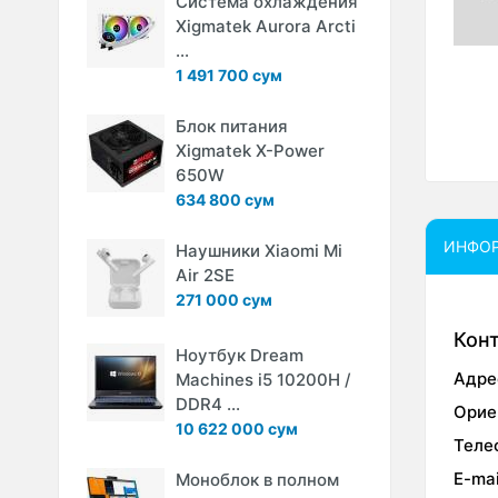
Система охлаждения
Xigmatek Aurora Arcti
...
1 491 700 сум
Блок питания
Xigmatek X-Power
650W
634 800 сум
ИНФО
Наушники Xiaomi Mi
Air 2SE
271 000 сум
Кон
Ноутбук Dream
Адре
Machines i5 10200H /
DDR4 ...
Орие
10 622 000 сум
Теле
E-mai
Моноблок в полном