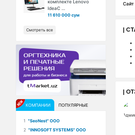
комплекте Lenovo
Сайт
IdeaC ...
11 610 000 сум
СТ
Смотреть все
ОТ
КОМПАНИИ
ПОПУЛЯРНЫЕ
1
"SeoNest" ООО
2
"INNOSOFT SYSTEMS" ООО