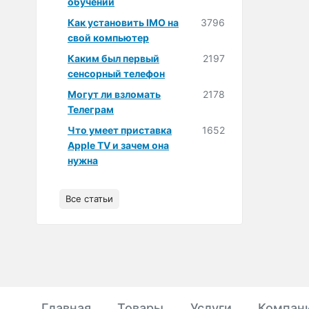
обучении
Как установить IMO на
3796
свой компьютер
Каким был первый
2197
сенсорный телефон
Могут ли взломать
2178
Телеграм
Что умеет приставка
1652
Apple TV и зачем она
нужна
Все статьи
Главная
Товары
Услуги
Компан