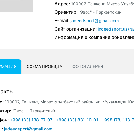
Адрес:
100007, Ташкент, Мирзо-Улугб
Ориентир:
"Эвос" - Паркентский
E-mail:
jadeedsport@gmail.com
Сайт организации:
indeedsport.uz/ru
Информация о компании обновлен
РМАЦИЯ
СХЕМА ПРОЕЗДА
ФОТОГАЛЕРЕЯ
такты
с:
100007, Ташкент, Мирзо-Улугбекский район, ул. Мухаммада Юс
нтир:
"Эвос" - Паркентский
фон:
+998 (33) 138-77-07
,
+998 (33) 831-10-01
,
+998 (78) 113-
l:
jadeedsport@gmail.com