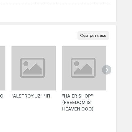
Смотреть все
ОО
"ALSTROY.UZ" ЧП
"HAIER SHOP"
"INDEED
(FREEDOM IS
ООО (In
HEAVEN ООО)