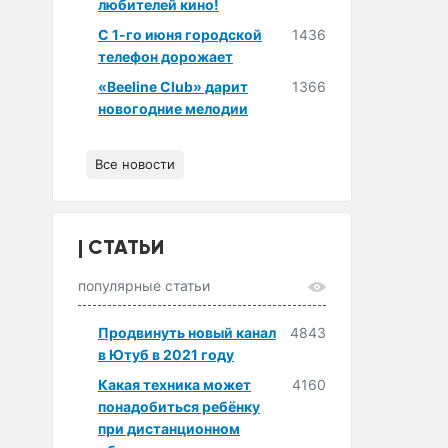
любителей кино!
С 1-го июня городской
1436
телефон дорожает
«Beeline Club» дарит
1366
новогодние мелодии
Все новости
СТАТЬИ
популярные статьи
Продвинуть новый канал
4843
в Ютуб в 2021 году
Какая техника может
4160
понадобиться ребёнку
при дистанционном