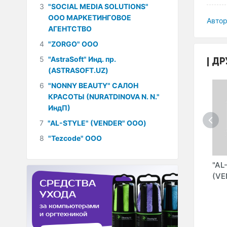
3
"SOCIAL MEDIA SOLUTIONS"
ООО МАРКЕТИНГОВОЕ
Автор
АГЕНТСТВО
4
"ZORGO" ООО
ДР
5
"AstraSoft" Инд. пр.
(ASTRASOFT.UZ)
6
"NONNY BEAUTY" САЛОН
КРАСОТЫ (NURATDINOVA N. N."
ИндП)
7
"AL-STYLE" (VENDER" ООО)
8
"Tezcode" ООО
"MZSHOP" ООО
"JADEEDSPORT"
"AL
ИНТЕРНЕТ-
МАГАЗИН
(VE
OK
МАГАЗИН
СПОРТТОВАРОВ
Y
(POWERGYM" ООО)
)