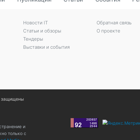
Новости IT
Обратная связь
Статьи и обзоры
О проекте
Тендеры
Выставки и события
ва защищены
странение и
жно только с