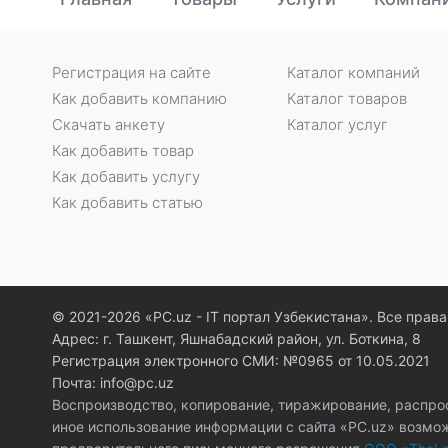
Регистрация на сайте
Каталог компаний
Как добавить компанию
Каталог товаров
Скачать анкету
Каталог услуг
Как добавить товар
Как добавить услугу
Как добавить статью
© 2021-2026 «PC.uz - IT портал Узбекистана». Все пра
Адрес: г. Ташкент, Яшнабадский район, ул. Боткина, 8
Регистрация электронного СМИ: №0965 от 10.05.2021
Почта: info@pc.uz
Воспроизводство, копирование, тиражирование, распро
иное использование информации с сайта «PC.uz» возмо