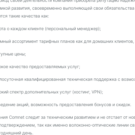
риод своей деятельности компания приобрела репутацию надежн
икой развития, своевременно выполняющей свои обязательства
тся такие качества как:
ота о каждом клиенте (персональный менеджер);
омный ассортимент тарифных планов как для домашних клиентов, 
тупные цены;
окое качество предоставляемых услуг;
глосуточная квалифицированная техническая поддержка с возм
окий спектр дополнительных услуг (хостинг, VPN);
ведение акций, возможность предоставления бонусов и скидок.
ния Comnet следит за техническим развитием и не отстает от н
подтверждением, так как именно волоконно-оптические линии с
годняшний день.