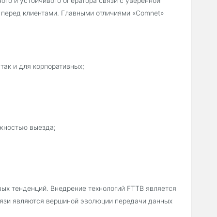
ого и устойчивого оператора связи с уверенной
 перед клиентами. Главными отличиями «Comnet»
так и для корпоративных;
ожностью выезда;
овых тенденций. Внедрение технологий FTTB является
вязи являются вершиной эволюции передачи данных