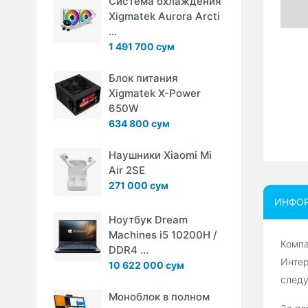
Система охлаждения
Xigmatek Aurora Arcti
...
1 491 700 сум
Блок питания
Xigmatek X-Power
650W
634 800 сум
Наушники Xiaomi Mi
Air 2SE
271 000 сум
ИНФО
Ноутбук Dream
Machines i5 10200H /
Компа
DDR4 ...
Интер
10 622 000 сум
следу
Моноблок в полном