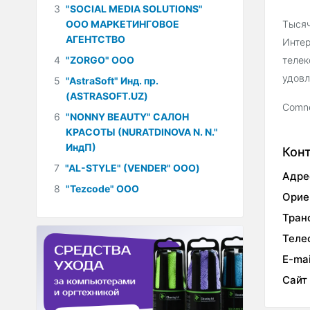
3
"SOCIAL MEDIA SOLUTIONS"
ООО МАРКЕТИНГОВОЕ
Тысяч
АГЕНТСТВО
Интер
4
"ZORGO" ООО
телек
удовл
5
"AstraSoft" Инд. пр.
(ASTRASOFT.UZ)
Comne
6
"NONNY BEAUTY" САЛОН
КРАСОТЫ (NURATDINOVA N. N."
ИндП)
Кон
7
"AL-STYLE" (VENDER" ООО)
Адре
8
"Tezcode" ООО
Орие
Тран
Теле
E-mai
Сайт