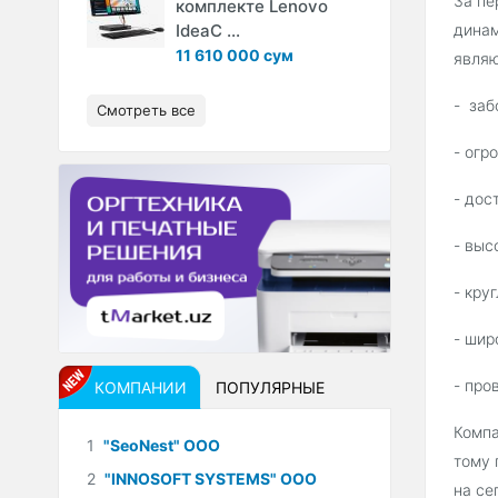
За пе
комплекте Lenovo
IdeaC ...
динам
11 610 000 сум
являю
- заб
Смотреть все
- огр
- дос
- выс
- кру
- шир
- про
КОМПАНИИ
ПОПУЛЯРНЫЕ
Компа
1
"SeoNest" ООО
тому 
2
"INNOSOFT SYSTEMS" ООО
на се