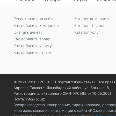
Регистрация на сайте
Каталог компаний
Как добавить компанию
Каталог товаров
Скачать анкету
Каталог услуг
Как добавить товар
Как добавить услугу
Как добавить статью
© 2021-2026 «PC.uz - IT портал Узбекистана». Все пра
Адрес: г. Ташкент, Яшнабадский район, ул. Боткина, 8
Регистрация электронного СМИ: №0965 от 10.05.2021
Почта: info@pc.uz
Воспроизводство, копирование, тиражирование, распро
иное использование информации с сайта «PC.uz» возмо