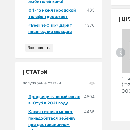
любителей кино!
С 1-го июня городской
1433
телефон дорожает
ДР
«Beeline Club» дарит
1376
новогодние мелодии
Все новости
СТАТЬИ
ECOM"
"SERVERCORE" ИП
"CLOUPARD" ООО
"IT
популярные статьи
ООО
(I
ОО
Продвинуть новый канал
4804
в Ютуб в 2021 году
Какая техника может
4435
понадобиться ребёнку
при дистанционном