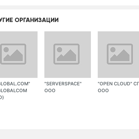
УГИЕ ОРГАНИЗАЦИИ
GLOBAL.COM"
"SERVERSPACE"
"OPEN CLOUD" С
TGLOBALCOM
ООО
ООО
О)