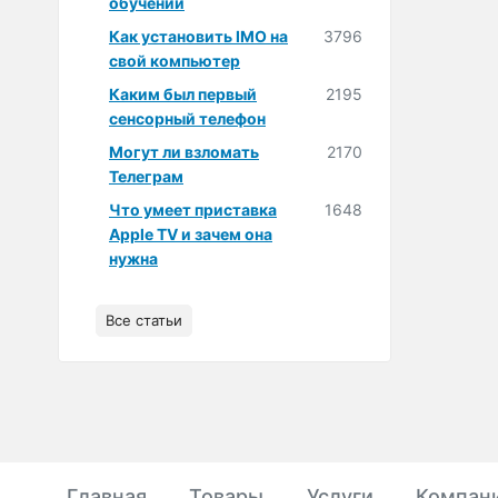
обучении
Как установить IMO на
3796
свой компьютер
Каким был первый
2195
сенсорный телефон
Могут ли взломать
2170
Телеграм
Что умеет приставка
1648
Apple TV и зачем она
нужна
Все статьи
Главная
Товары
Услуги
Компан