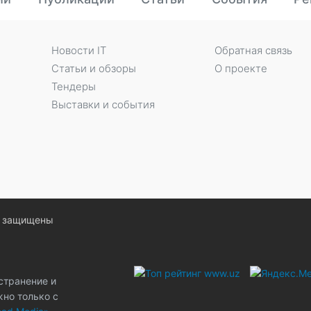
Новости IT
Обратная связь
Статьи и обзоры
О проекте
Тендеры
Выставки и события
ва защищены
странение и
жно только с