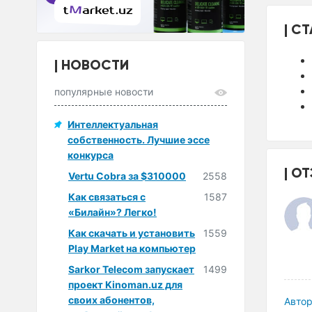
СТ
НОВОСТИ
популярные новости
Интеллектуальная
собственность. Лучшие эссе
конкурса
ОТ
Vertu Cobra за $310000
2558
Как связаться с
1587
«Билайн»? Легко!
Как скачать и установить
1559
Play Market на компьютер
Sarkor Telecom запускает
1499
проект Kinoman.uz для
своих абонентов,
Автор