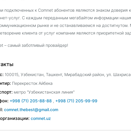
и подключенных к Comnet абонентов являются знаком доверия к
нет-услуг. С каждым переданным мегабайтом информации нашим
оммуникационном рынке и не останавливаемся на достигнутом.
етворение клиента от услуг компании являются приоритетной за
t – самый заботливый провайдер!
такты
с:
100015, Узбекистан, Ташкент, Мирабадский район, ул. Шахриса
нтир:
Перекресток Айбека
спорт:
метро "Узбекистанская линия"
фон:
+998 (71) 205-88-88
,
+998 (71) 205-99-99
l:
comnet.thebest@gmail.com
 организации:
comnet.uz