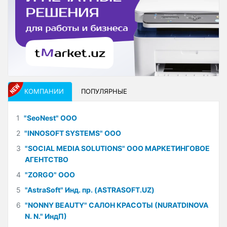
КОМПАНИИ
ПОПУЛЯРНЫЕ
1
"SeoNest" ООО
2
"INNOSOFT SYSTEMS" ООО
3
"SOCIAL MEDIA SOLUTIONS" ООО МАРКЕТИНГОВОЕ
АГЕНТСТВО
4
"ZORGO" ООО
5
"AstraSoft" Инд. пр. (ASTRASOFT.UZ)
6
"NONNY BEAUTY" САЛОН КРАСОТЫ (NURATDINOVA
N. N." ИндП)