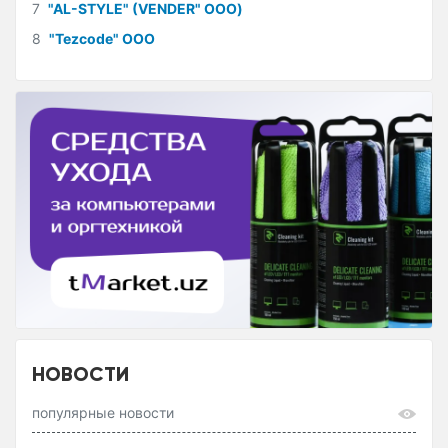
7
"AL-STYLE" (VENDER" ООО)
8
"Tezcode" ООО
НОВОСТИ
популярные новости