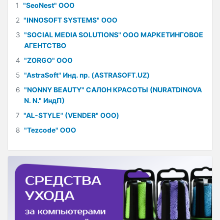
1
"SeoNest" ООО
2
"INNOSOFT SYSTEMS" ООО
3
"SOCIAL MEDIA SOLUTIONS" ООО МАРКЕТИНГОВОЕ
АГЕНТСТВО
4
"ZORGO" ООО
5
"AstraSoft" Инд. пр. (ASTRASOFT.UZ)
6
"NONNY BEAUTY" САЛОН КРАСОТЫ (NURATDINOVA
N. N." ИндП)
7
"AL-STYLE" (VENDER" ООО)
8
"Tezcode" ООО