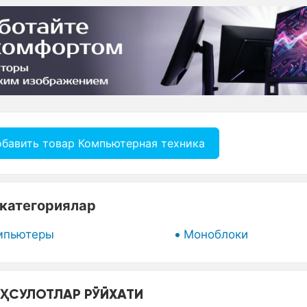
бавить товар Компьютерная техника
категориялар
мпьютеры
Моноблоки
ҲСУЛОТЛАР РЎЙXАТИ