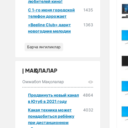
любителей кино!
С 1-го июня городской
1435
телефон дорожает
«Beeline Club» дарит
1363
новогодние мелодии
Барча янгиликлар
МАҚОЛАЛАР
Оммабоп Мақолалар
Продвинуть новый канал
4864
в Ютуб в 2021 году
Какая техника может
4032
понадобиться ребёнку
при дистанционном