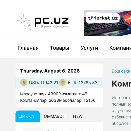
Главная
Товары
Услуги
Компан
Thursday, August 6, 2026
Бош саҳи
Ком
USD: 11942.21
EUR: 13765.33
Маҳсулотлар:
4390
Xизматлар:
49
Интернет
Компаниялар:
2638
Мақолалар:
15156
полный а
с лучшим
ДИҚҚАТ
ОММАБОП
NEW
Узбекист
абсолютн