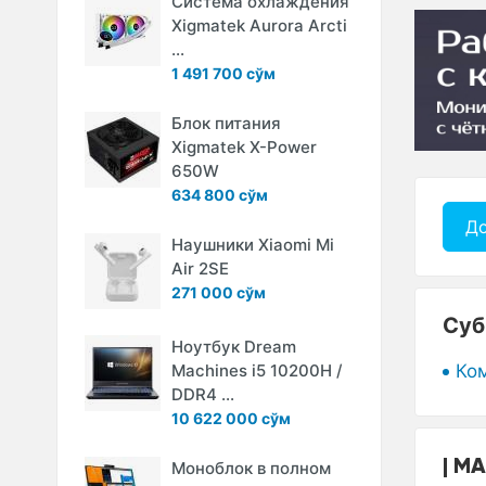
Система охлаждения
Xigmatek Aurora Arcti
...
1 491 700 сўм
Блок питания
Xigmatek X-Power
650W
634 800 сўм
До
Наушники Xiaomi Mi
Air 2SE
271 000 сўм
Суб
Ноутбук Dream
Ко
Machines i5 10200H /
DDR4 ...
10 622 000 сўм
МА
Моноблок в полном