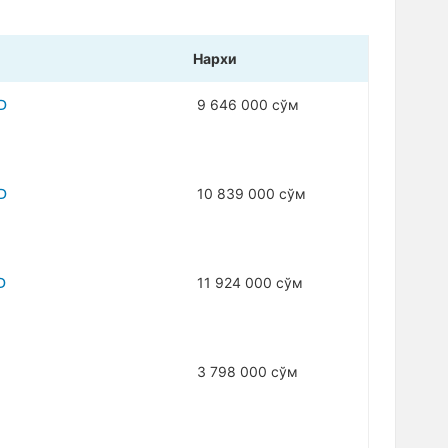
Нарxи
SD
9 646 000 сўм
SD
10 839 000 сўм
D
11 924 000 сўм
3 798 000 сўм