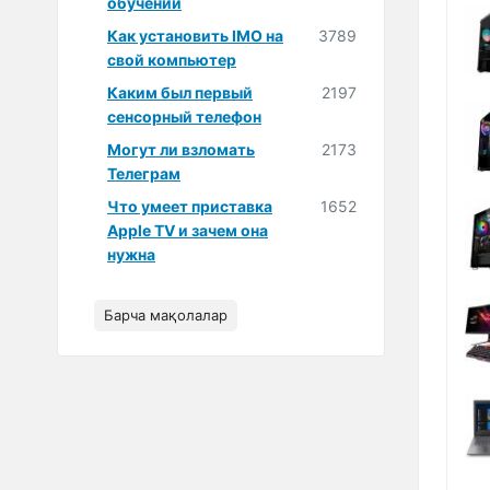
обучении
Как установить IMO на
3789
свой компьютер
Каким был первый
2197
сенсорный телефон
Могут ли взломать
2173
Телеграм
Что умеет приставка
1652
Apple TV и зачем она
нужна
Барча мақолалар