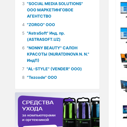
3
"SOCIAL MEDIA SOLUTIONS"
ООО МАРКЕТИНГОВОЕ
АГЕНТСТВО
4
"ZORGO" ООО
5
"AstraSoft" Инд. пр.
(ASTRASOFT.UZ)
6
"NONNY BEAUTY" САЛОН
КРАСОТЫ (NURATDINOVA N. N."
ИндП)
7
"AL-STYLE" (VENDER" ООО)
8
"Tezcode" ООО