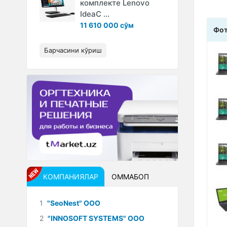
комплекте Lenovo
IdeaC ...
11 610 000 сўм
Фо
Барчасини кўриш
КОМПАНИЯЛАР
ОММАБОП
1
"SeoNest" ООО
2
"INNOSOFT SYSTEMS" ООО