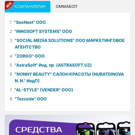
КОМПАНИЯЛАР
ОММАБОП
1
"SeoNest" ООО
2
"INNOSOFT SYSTEMS" ООО
3
"SOCIAL MEDIA SOLUTIONS" ООО МАРКЕТИНГОВОЕ
АГЕНТСТВО
4
"ZORGO" ООО
5
"AstraSoft" Инд. пр. (ASTRASOFT.UZ)
6
"NONNY BEAUTY" САЛОН КРАСОТЫ (NURATDINOVA
N. N." ИндП)
7
"AL-STYLE" (VENDER" ООО)
8
"Tezcode" ООО