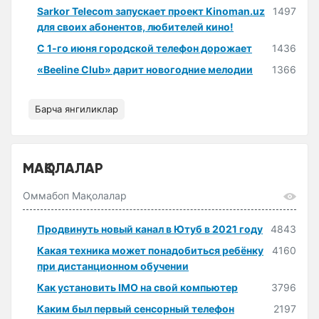
Sarkor Telecom запускает проект Kinoman.uz
1497
для своих абонентов, любителей кино!
С 1-го июня городской телефон дорожает
1436
«Beeline Club» дарит новогодние мелодии
1366
Барча янгиликлар
МАҚОЛАЛАР
Оммабоп Мақолалар
Продвинуть новый канал в Ютуб в 2021 году
4843
Какая техника может понадобиться ребёнку
4160
при дистанционном обучении
Как установить IMO на свой компьютер
3796
Каким был первый сенсорный телефон
2197