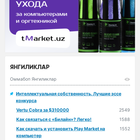
ЯНГИЛИКЛАР
Оммабоп Янгиликлар
Интеллектуальная собственность. Лучшие эссе
конкурса
Vertu Cobra за $310000
2549
Как связаться с «Билайн»? Легко!
1588
Как скачать и установить Play Market на
1552
компьютер