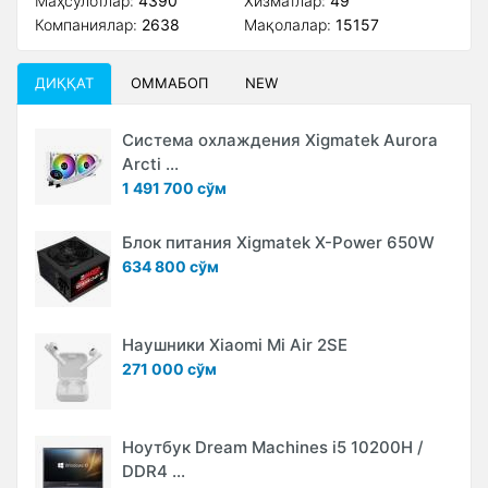
Маҳсулотлар:
4390
Xизматлар:
49
Компаниялар:
2638
Мақолалар:
15157
ДИҚҚАТ
ОММАБОП
NEW
Система охлаждения Xigmatek Aurora
Arcti ...
1 491 700 сўм
Блок питания Xigmatek X-Power 650W
634 800 сўм
Наушники Xiaomi Mi Air 2SE
271 000 сўм
Ноутбук Dream Machines i5 10200H /
DDR4 ...