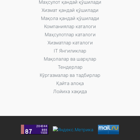
Маҳсулот қандай қўшилади
Xизмат қандай қўшилади
Мақола қандай қўшилади
Компаниялар каталоги
Маҳсулотлар каталоги
Xизматлар каталоги
IT Янгиликлар
Мақолалар ва шарҳлар
Тендерлар
Кўргазмалар ва тадбирлар
Қайта алоқа
Лойиха хақида