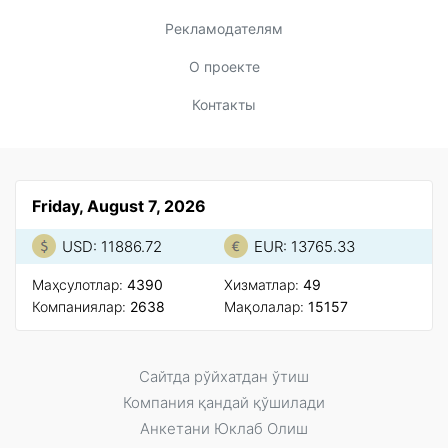
Рекламодателям
О проекте
Контакты
Friday, August 7, 2026
USD: 11886.72
EUR: 13765.33
Маҳсулотлар:
4390
Xизматлар:
49
Компаниялар:
2638
Мақолалар:
15157
Сайтда рўйxатдан ўтиш
Компания қандай қўшилади
Анкетани Юклаб Олиш