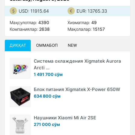
USD: 11915.64
EUR: 13765.33
Маҳсулотлар:
4390
Xизматлар:
49
Компаниялар:
2638
Мақолалар:
15157
ДИҚҚАТ
ОММАБОП
NEW
Система охлаждения Xigmatek Aurora
Arcti ...
1 491 700 сўм
Блок питания Xigmatek X-Power 650W
634 800 сўм
Наушники Xiaomi Mi Air 2SE
271 000 сўм