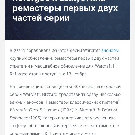
ремастеры первых двух
частей серии
Blizzard порадовала фанатов серии Warcraft
анонсом
крупных обновлений: ремастеры первых двух частей
стратегии и масштабное обновление для Warcraft III:
Reforged стали доступны с 13 ноября.
На презентации, посвящённой 30-летию легендарной
серии Warcraft, Blizzard представила сразу несколько
важных анонсов. Ремастеры классических стратегий
Warcraft: Orcs & Humans
(1994) и
Warcraft II: Tides of
Darkness
(1995) теперь поддерживают улучшенную
графику, обновлённый интерфейс и совместимость с
современными ПК. При этом игроки могут