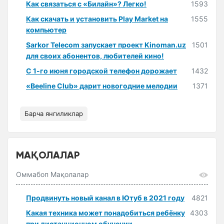
Как связаться с «Билайн»? Легко!
1593
Как скачать и установить Play Market на
1555
компьютер
Sarkor Telecom запускает проект Kinoman.uz
1501
для своих абонентов, любителей кино!
С 1-го июня городской телефон дорожает
1432
«Beeline Club» дарит новогодние мелодии
1371
Барча янгиликлар
МАҚОЛАЛАР
Оммабоп Мақолалар
Продвинуть новый канал в Ютуб в 2021 году
4821
Какая техника может понадобиться ребёнку
4303
при дистанционном обучении