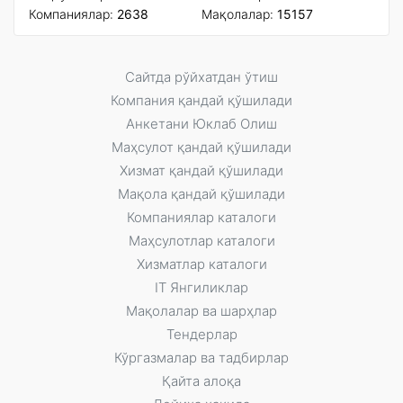
Компаниялар:
2638
Мақолалар:
15157
Сайтда рўйxатдан ўтиш
Компания қандай қўшилади
Анкетани Юклаб Олиш
Маҳсулот қандай қўшилади
Xизмат қандай қўшилади
Мақола қандай қўшилади
Компаниялар каталоги
Маҳсулотлар каталоги
Xизматлар каталоги
IT Янгиликлар
Мақолалар ва шарҳлар
Тендерлар
Кўргазмалар ва тадбирлар
Қайта алоқа