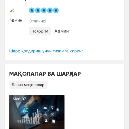
Отлично!
Админ
Ноябр 14
Шарҳ қолдириш учун тизимга киринг
МАҚОЛАЛАР ВА ШАРҲЛАР
Барча мақолалар
Май 07