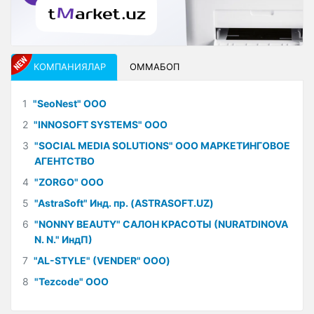
КОМПАНИЯЛАР
ОММАБОП
1
"SeoNest" ООО
2
"INNOSOFT SYSTEMS" ООО
3
"SOCIAL MEDIA SOLUTIONS" ООО МАРКЕТИНГОВОЕ
АГЕНТСТВО
4
"ZORGO" ООО
5
"AstraSoft" Инд. пр. (ASTRASOFT.UZ)
6
"NONNY BEAUTY" САЛОН КРАСОТЫ (NURATDINOVA
N. N." ИндП)
7
"AL-STYLE" (VENDER" ООО)
8
"Tezcode" ООО