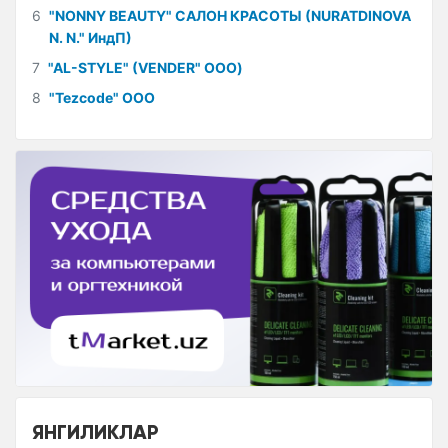
6
"NONNY BEAUTY" САЛОН КРАСОТЫ (NURATDINOVA
N. N." ИндП)
7
"AL-STYLE" (VENDER" ООО)
8
"Tezcode" ООО
ЯНГИЛИКЛАР