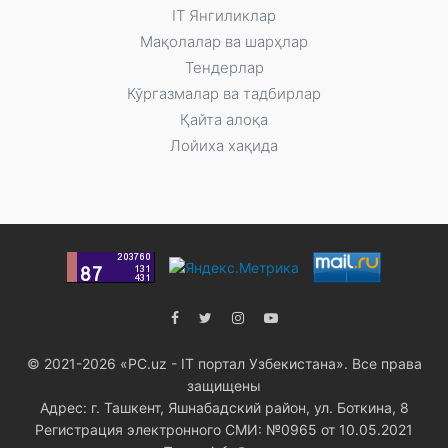
IT Янгиликлар
Мақолалар ва шарҳлар
Тендерлар
Кўргазмалар ва тадбирлар
Қайта алоқа
Лойиха хақида
© 2021-2026 «PC.uz - IT портал Узбекистана». Все права
защищены
Адрес: г. Ташкент, Яшнабадский район, ул. Боткина, 8
Регистрация электронного СМИ: №0965 от 10.05.2021