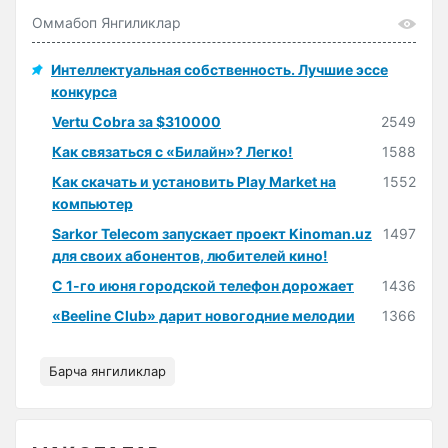
Оммабоп Янгиликлар
Интеллектуальная собственность. Лучшие эссе
конкурса
Vertu Cobra за $310000
2549
Как связаться с «Билайн»? Легко!
1588
Как скачать и установить Play Market на
1552
компьютер
Sarkor Telecom запускает проект Kinoman.uz
1497
для своих абонентов, любителей кино!
С 1-го июня городской телефон дорожает
1436
«Beeline Club» дарит новогодние мелодии
1366
Барча янгиликлар