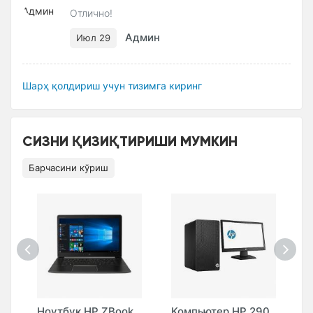
Отлично!
Админ
Июл 29
Шарҳ қолдириш учун тизимга киринг
СИЗНИ ҚИЗИҚТИРИШИ МУМКИН
Барчасини кўриш
H
Ноутбук HP ZBook
Компьютер HP 290
Н