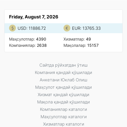
Friday, August 7, 2026
USD: 11886.72
EUR: 13765.33
Маҳсулотлар:
4390
Xизматлар:
49
Компаниялар:
2638
Мақолалар:
15157
Сайтда рўйxатдан ўтиш
Компания қандай қўшилади
Анкетани Юклаб Олиш
Маҳсулот қандай қўшилади
Xизмат қандай қўшилади
Мақола қандай қўшилади
Компаниялар каталоги
Маҳсулотлар каталоги
Xизматлар каталоги