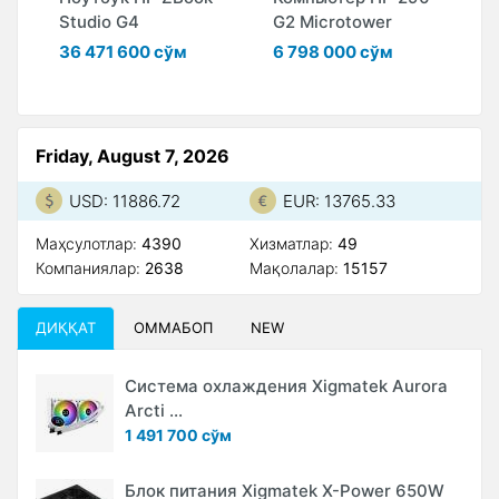
Studio G4
G2 Microtower
W
36 471 600 сўм
6 798 000 сўм
3
Friday, August 7, 2026
USD: 11886.72
EUR: 13765.33
Маҳсулотлар:
4390
Xизматлар:
49
Компаниялар:
2638
Мақолалар:
15157
ДИҚҚАТ
ОММАБОП
NEW
Система охлаждения Xigmatek Aurora
Arcti ...
1 491 700 сўм
Блок питания Xigmatek X-Power 650W