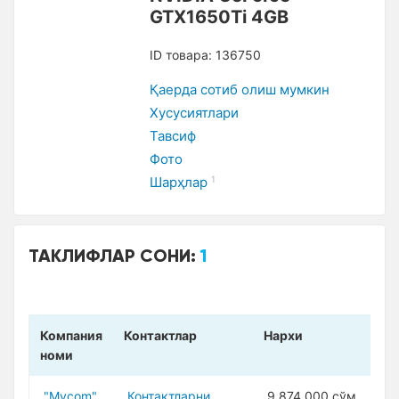
GTX1650Ti 4GB
ID товара: 136750
Қаерда сотиб олиш мумкин
Xусусиятлари
Тавсиф
Фото
Шарҳлар
1
ТАКЛИФЛАР СОНИ:
1
Компания
Контактлар
Нарxи
номи
"Mycom"
Контактларни
9 874 000 сўм