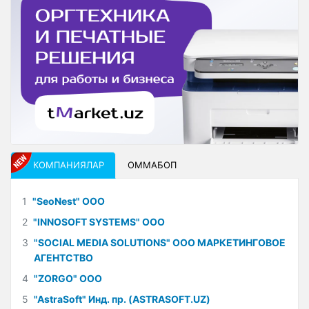
КОМПАНИЯЛАР
ОММАБОП
1
"SeoNest" ООО
2
"INNOSOFT SYSTEMS" ООО
3
"SOCIAL MEDIA SOLUTIONS" ООО МАРКЕТИНГОВОЕ
АГЕНТСТВО
4
"ZORGO" ООО
5
"AstraSoft" Инд. пр. (ASTRASOFT.UZ)