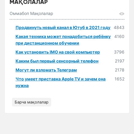
МАҚОЛАЛАР
Оммабоп Мақолалар
Продвинуть новый канал в Ютуб в 2021 году
4843
Какая техника может понадобиться ребёнку
4160
при дистанционном обучении
Как установить IMO на свой компьютер
3796
Каким был первый сенсорный телефон
2197
Могут ли взломать Телеграм
2178
Что умеет приставка Apple TV и зачем она
1652
нужна
Барча мақолалар