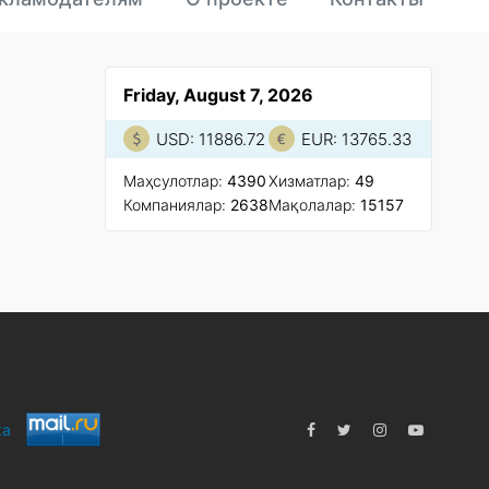
Friday, August 7, 2026
USD: 11886.72
EUR: 13765.33
Маҳсулотлар:
4390
Xизматлар:
49
Компаниялар:
2638
Мақолалар:
15157