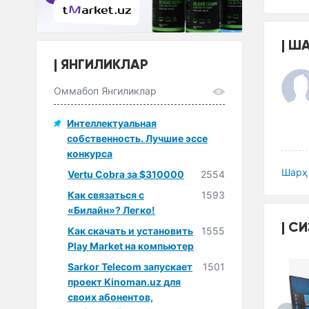
ША
ЯНГИЛИКЛАР
Оммабоп Янгиликлар
Интеллектуальная
собственность. Лучшие эссе
конкурса
Шарҳ 
Vertu Cobra за $310000
2554
Как связаться с
1593
«Билайн»? Легко!
СИ
Как скачать и установить
1555
Play Market на компьютер
Sarkor Telecom запускает
1501
проект Kinoman.uz для
своих абонентов,