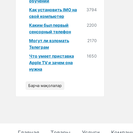
обучении
Как установить IMO на
3794
свой компьютер
Каким был первый
2200
сенсорный телефон
Могут ли взломать
2170
Телеграм
Что умеет приставка
1650
Apple TV и зачем она
нужна
Барча мақолалар
Главная
Товары
Услуги
Компан