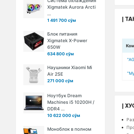
Система охлаждения
Xigmatek Aurora Arcti
...
ТА
1 491 700 сўм
Блок питания
Xigmatek X-Power
Ком
650W
634 800 сўм
"A
Наушники Xiaomi Mi
"M
Air 2SE
271 000 сўм
Ноутбук Dream
Machines i5 10200H /
XУ
DDR4 ...
10 622 000 сўм
Ра
Про
Моноблок в полном