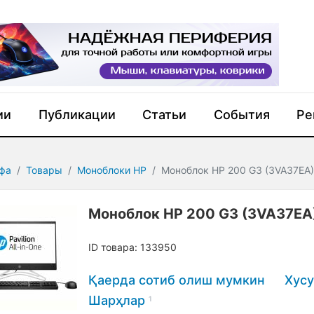
ии
Публикации
Статьи
События
Ре
фа
Товары
Моноблоки HP
Моноблок HP 200 G3 (3VA37EA) 
Моноблок HP 200 G3 (3VA37EA)
ID товара: 133950
Қаерда сотиб олиш мумкин
Xусу
Шарҳлар
1