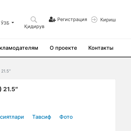
Регистрация
Кириш
ЎЗБ
Қидирув
кламодателям
О проекте
Контакты
21.5″
 21.5″
сиятлари
Тавсиф
Фото