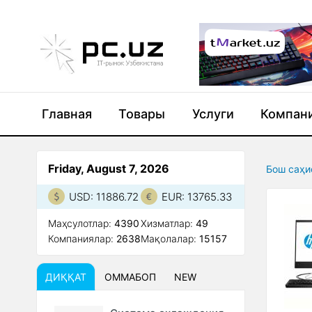
Главная
Товары
Услуги
Компан
Friday, August 7, 2026
Бош саҳи
USD: 11886.72
EUR: 13765.33
Маҳсулотлар:
4390
Xизматлар:
49
Компаниялар:
2638
Мақолалар:
15157
ДИҚҚАТ
ОММАБОП
NEW