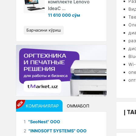
Раз
комплекте Lenovo
IdeaC ...
Вид
11 610 000 сўм
Тв
Оп
Барчасини кўриш
диа
ра
ди
Blu
Wi-
оп
оп
КОМПАНИЯЛАР
ОММАБОП
ТА
1
"SeoNest" ООО
2
"INNOSOFT SYSTEMS" ООО