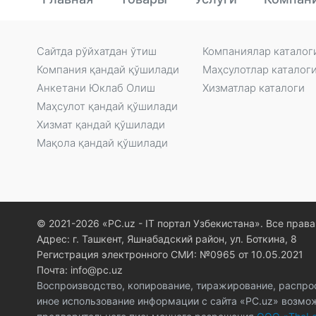
Сайтда рўйxатдан ўтиш
Компаниялар каталог
Компания қандай қўшилади
Маҳсулотлар каталог
Анкетани Юклаб Олиш
Xизматлар каталоги
Маҳсулот қандай қўшилади
Xизмат қандай қўшилади
Мақола қандай қўшилади
© 2021-2026 «PC.uz - IT портал Узбекистана». Все пра
Адрес: г. Ташкент, Яшнабадский район, ул. Боткина, 8
Регистрация электронного СМИ: №0965 от 10.05.2021
Почта: info@pc.uz
Воспроизводство, копирование, тиражирование, распро
иное использование информации с сайта «PC.uz» возмо