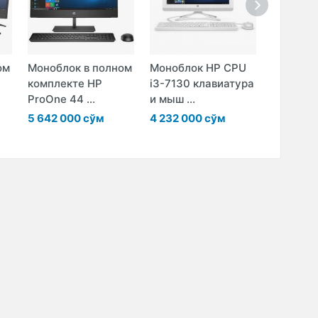
ом
Моноблок в полном
Моноблок HP CPU
Монобло
комплекте HP
i3-7130 клавиатура
ProOne 
ProOne 44 ...
и мыш ...
клавиату
5 642 000 сўм
4 232 000 сўм
8 138 0