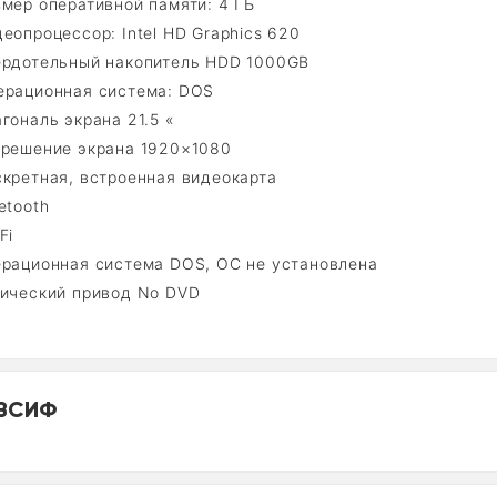
мер оперативной памяти: 4 ГБ
еопроцессор: Intel HD Graphics 620
ердотельный накопитель HDD 1000GB
ерационная система: DOS
гональ экрана 21.5 «
зрешение экрана 1920×1080
скретная, встроенная видеокарта
etooth
Fi
ерационная система DOS, ОС не установлена
тический привод No DVD
ВСИФ