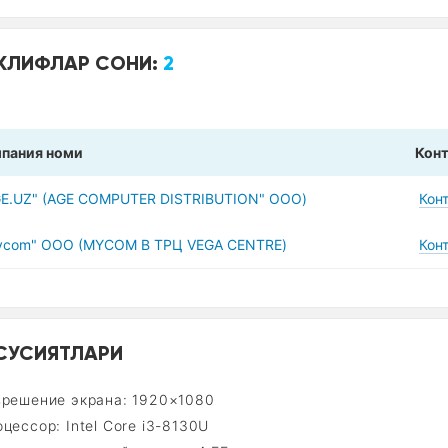
КЛИФЛАР СОНИ:
2
пания номи
Конт
GE.UZ" (AGE COMPUTER DISTRIBUTION" ООО)
Кон
ycom" ООО (MYCOM В ТРЦ VEGA CENTRE)
Кон
СУСИЯТЛАРИ
зрешение экрана: 1920×1080
цессор: Intel Core i3-8130U