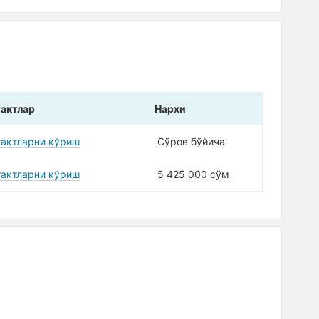
актлар
Нарxи
тактларни кўриш
Сўров бўйича
тактларни кўриш
5 425 000 сўм