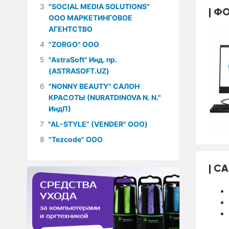
3
"SOCIAL MEDIA SOLUTIONS"
ФО
ООО МАРКЕТИНГОВОЕ
АГЕНТСТВО
4
"ZORGO" ООО
5
"AstraSoft" Инд. пр.
(ASTRASOFT.UZ)
6
"NONNY BEAUTY" САЛОН
КРАСОТЫ (NURATDINOVA N. N."
ИндП)
7
"AL-STYLE" (VENDER" ООО)
8
"Tezcode" ООО
СА