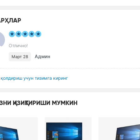
РҲЛАР
Отлично!
Админ
Март 28
қолдириш учун тизимга киринг
ЗНИ ҚИЗИҚТИРИШИ МУМКИН