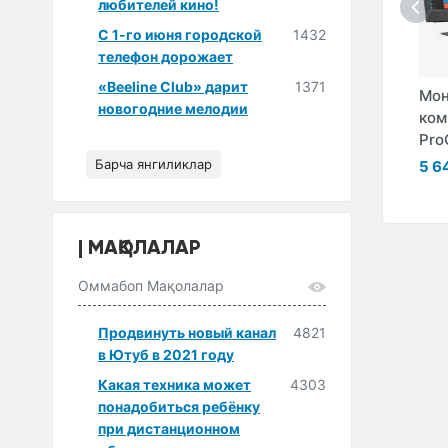
любителей кино!
С 1-го июня городской
1432
телефон дорожает
«Beeline Club» дарит
1371
P
Моноблок HP
Моноблок HP
Мон
новогодние мелодии
G4
ProOne 440 G4
ProOne 440 G4
ком
ES ...
[4NT89EA]
(5JP19ES)
Pro
Барча янгиликлар
а
Сўров бўйича
Сўров бўйича
5 6
МАҚОЛАЛАР
Оммабоп Мақолалар
Продвинуть новый канал
4821
в Ютуб в 2021 году
Какая техника может
4303
понадобиться ребёнку
при дистанционном