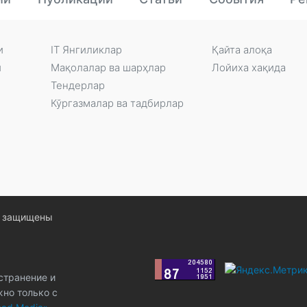
и
IT Янгиликлар
Қайта алоқа
и
Мақолалар ва шарҳлар
Лойиха хақида
Тендерлар
Кўргазмалар ва тадбирлар
ва защищены
странение и
жно только с