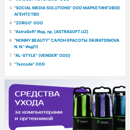
3
"SOCIAL MEDIA SOLUTIONS" ООО МАРКЕТИНГОВОЕ
АГЕНТСТВО
4
"ZORGO" ООО
5
"AstraSoft" Инд. пр. (ASTRASOFT.UZ)
6
"NONNY BEAUTY" САЛОН КРАСОТЫ (NURATDINOVA
N. N." ИндП)
7
"AL-STYLE" (VENDER" ООО)
8
"Tezcode" ООО