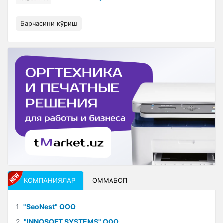
Барчасини кўриш
КОМПАНИЯЛАР
ОММАБОП
1
"SeoNest" ООО
2
"INNOSOFT SYSTEMS" ООО