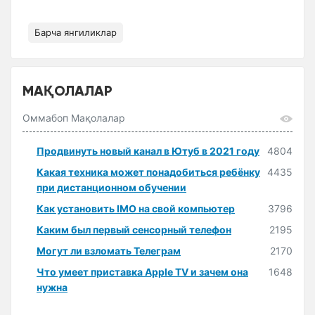
Барча янгиликлар
МАҚОЛАЛАР
Оммабоп Мақолалар
Продвинуть новый канал в Ютуб в 2021 году
4804
Какая техника может понадобиться ребёнку
4435
при дистанционном обучении
Как установить IMO на свой компьютер
3796
Каким был первый сенсорный телефон
2195
Могут ли взломать Телеграм
2170
Что умеет приставка Apple TV и зачем она
1648
нужна