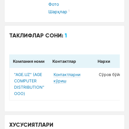
Фото
Шарҳлар
1
ТАКЛИФЛАР СОНИ:
1
Компания номи
Контактлар
Нарxи
"AGE.UZ" (AGE
Контактларни
Сўров бўйича
COMPUTER
кўриш
DISTRIBUTION"
ООО)
XУСУСИЯТЛАРИ