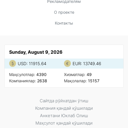
Рекламодателям
О проекте
Контакты
Sunday, August 9, 2026
USD: 11915.64
EUR: 13749.46
Маҳсулотлар:
4390
Xизматлар:
49
Компаниялар:
2638
Мақолалар:
15157
Сайтда рўйxатдан ўтиш
Компания қандай қўшилади
Анкетани Юклаб Олиш
Маҳсулот қандай қўшилади