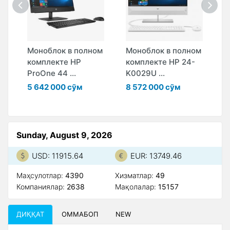
Моноблок в полном
Моноблок в полном
М
комплекте HP
комплекте HP 24-
к
ProOne 44 ...
K0029U ...
2
5 642 000 сўм
8 572 000 сўм
6
Sunday, August 9, 2026
USD: 11915.64
EUR: 13749.46
Маҳсулотлар:
4390
Xизматлар:
49
Компаниялар:
2638
Мақолалар:
15157
ДИҚҚАТ
ОММАБОП
NEW