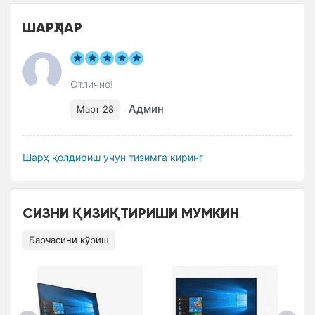
ШАРҲЛАР
Отлично!
Админ
Март 28
Шарҳ қолдириш учун тизимга киринг
СИЗНИ ҚИЗИҚТИРИШИ МУМКИН
Барчасини кўриш