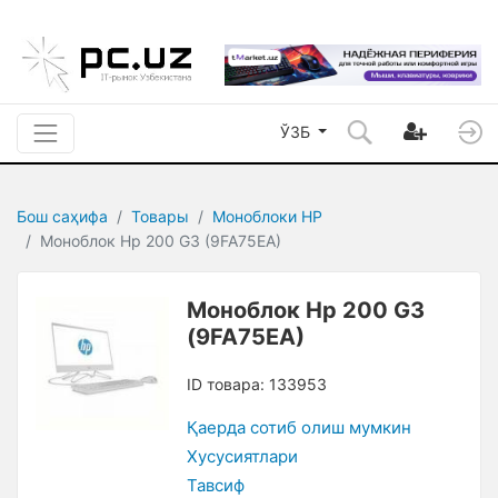
ЎЗБ
Бош саҳифа
Товары
Моноблоки HP
Моноблок Hp 200 G3 (9FA75EA)
Моноблок Hp 200 G3
(9FA75EA)
ID товара: 133953
Қаерда сотиб олиш мумкин
Xусусиятлари
Тавсиф