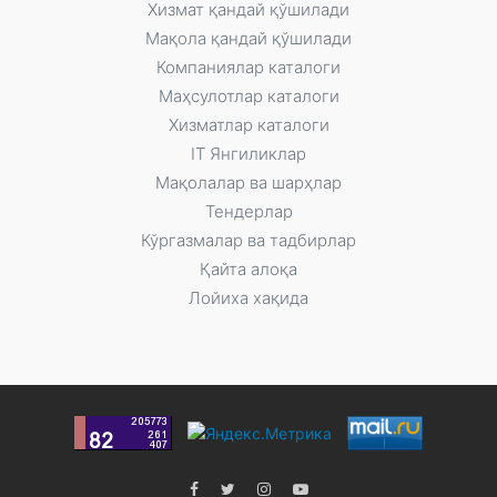
Xизмат қандай қўшилади
Мақола қандай қўшилади
Компаниялар каталоги
Маҳсулотлар каталоги
Xизматлар каталоги
IT Янгиликлар
Мақолалар ва шарҳлар
Тендерлар
Кўргазмалар ва тадбирлар
Қайта алоқа
Лойиха хақида