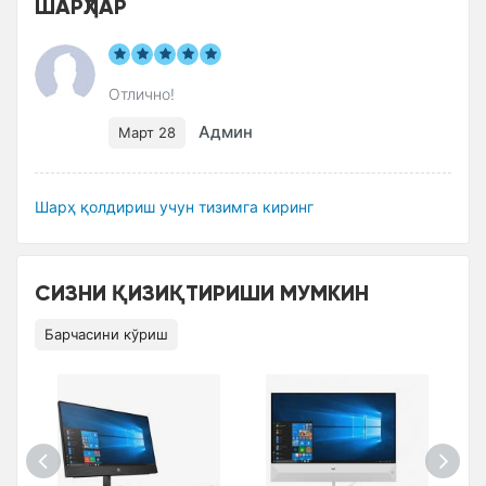
ШАРҲЛАР
Отлично!
Админ
Март 28
Шарҳ қолдириш учун тизимга киринг
СИЗНИ ҚИЗИҚТИРИШИ МУМКИН
Барчасини кўриш