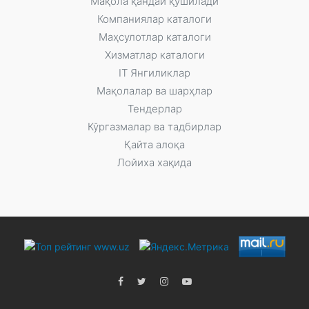
Мақола қандай қўшилади
Компаниялар каталоги
Маҳсулотлар каталоги
Xизматлар каталоги
IT Янгиликлар
Мақолалар ва шарҳлар
Тендерлар
Кўргазмалар ва тадбирлар
Қайта алоқа
Лойиха хақида