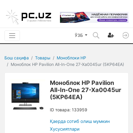
ЎЗБ
Бош саҳифа
Товары
Моноблоки HP
Моноблок HP Pavilion All-In-One 27-Xa0045ur (5KP64EA)
Моноблок HP Pavilion
All-In-One 27-Xa0045ur
(5KP64EA)
ID товара: 133959
Қаерда сотиб олиш мумкин
Xусусиятлари