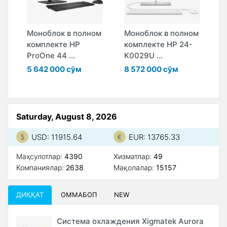
Моноблок в полном
Моноблок в полном
М
комплекте HP
комплекте HP 24-
к
ProOne 44 ...
K0029U ...
2
5 642 000 сўм
8 572 000 сўм
6
Saturday, August 8, 2026
USD: 11915.64
EUR: 13765.33
Маҳсулотлар:
4390
Xизматлар:
49
Компаниялар:
2638
Мақолалар:
15157
ДИҚҚАТ
ОММАБОП
NEW
Система охлаждения Xigmatek Aurora