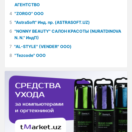
АГЕНТСТВО
4
"ZORGO" ООО
5
"AstraSoft" Инд. пр. (ASTRASOFT.UZ)
6
"NONNY BEAUTY" САЛОН КРАСОТЫ (NURATDINOVA
N. N." ИндП)
7
"AL-STYLE" (VENDER" ООО)
8
"Tezcode" ООО