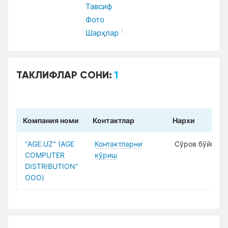
Тавсиф
Фото
Шарҳлар
1
ТАКЛИФЛАР СОНИ:
1
Компания номи
Контактлар
Нарxи
"AGE.UZ" (AGE
Контактларни
Сўров бўйича
COMPUTER
кўриш
DISTRIBUTION"
ООО)