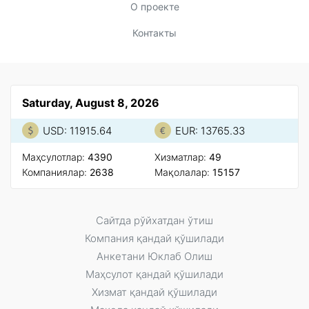
О проекте
Контакты
Saturday, August 8, 2026
USD: 11915.64
EUR: 13765.33
Маҳсулотлар:
4390
Xизматлар:
49
Компаниялар:
2638
Мақолалар:
15157
Сайтда рўйxатдан ўтиш
Компания қандай қўшилади
Анкетани Юклаб Олиш
Маҳсулот қандай қўшилади
Xизмат қандай қўшилади