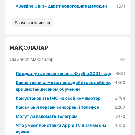
«Beeline Club» дарит новогодние мелодии
1371
Барча янгиликлар
МАҚОЛАЛАР
Оммабоп Мақолалар
Продвинуть новый канал в Ютуб в 2021 году
4821
Какая техника может понадобиться ребёнку
4303
при дистанционном обучении
Как установить IMO на свой компьютер
3794
Каким был первый сенсорный телефон
2200
Могут ли взломать Телеграм
2170
Что умеет приставка Apple TV и зачем она
1650
нужна