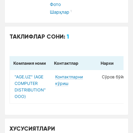
Фото
Шарҳлар
1
ТАКЛИФЛАР СОНИ:
1
Компания номи
Контактлар
Нарxи
"AGE.UZ" (AGE
Контактларни
Сўров бўйича
COMPUTER
кўриш
DISTRIBUTION"
ООО)
XУСУСИЯТЛАРИ