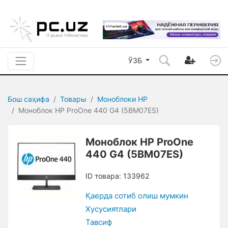
ЎЗБ
Бош саҳифа
Товары
Моноблоки HP
Моноблок HP ProOne 440 G4 (5BM07ES)
Моноблок HP ProOne
440 G4 (5BM07ES)
ID товара: 133962
Қаерда сотиб олиш мумкин
Xусусиятлари
Тавсиф