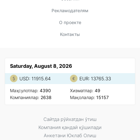
Рекламодателям
О проекте
Контакты
Saturday, August 8, 2026
USD: 11915.64
EUR: 13765.33
Маҳсулотлар:
4390
Xизматлар:
49
Компаниялар:
2638
Мақолалар:
15157
Сайтда рўйxатдан ўтиш
Компания қандай қўшилади
Анкетани Юклаб Олиш