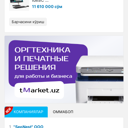
IdeaC ...
11 610 000 сўм
Барчасини кўриш
КОМПАНИЯЛАР
ОММАБОП
1
"SeoNest" ООО