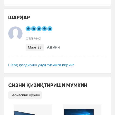
ШАРҲЛАР
Отлично!
Админ
Март 28
Шарҳ қолдириш учун тизимга киринг
СИЗНИ ҚИЗИҚТИРИШИ МУМКИН
Барчасини кўриш