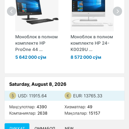
Моноблок в полном
Моноблок в полном
М
комплекте HP
комплекте HP 24-
к
ProOne 44 ...
K0029U ...
2
5 642 000 сўм
8 572 000 сўм
6
Saturday, August 8, 2026
USD: 11915.64
EUR: 13765.33
Маҳсулотлар:
4390
Xизматлар:
49
Компаниялар:
2638
Мақолалар:
15157
ДИҚҚАТ
ОММАБОП
NEW