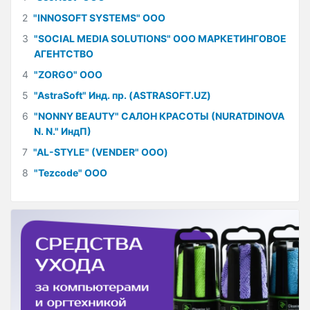
2
"INNOSOFT SYSTEMS" ООО
3
"SOCIAL MEDIA SOLUTIONS" ООО МАРКЕТИНГОВОЕ
АГЕНТСТВО
4
"ZORGO" ООО
5
"AstraSoft" Инд. пр. (ASTRASOFT.UZ)
6
"NONNY BEAUTY" САЛОН КРАСОТЫ (NURATDINOVA
N. N." ИндП)
7
"AL-STYLE" (VENDER" ООО)
8
"Tezcode" ООО