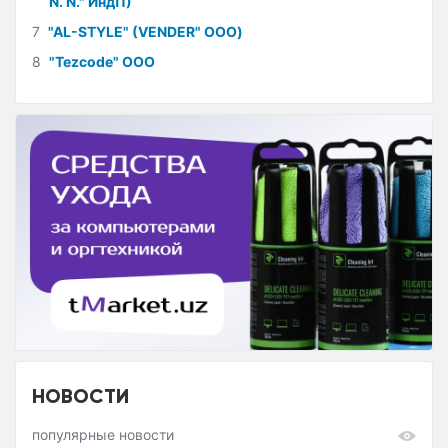
N. N." ИндП)
7
"AL-STYLE" (VENDER" ООО)
8
"Tezcode" ООО
НОВОСТИ
популярные новости