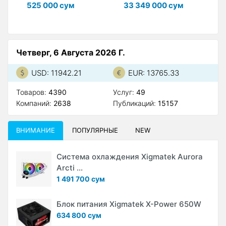
525 000 сум
33 349 000 сум
2
Четверг, 6 Августа 2026 Г.
USD: 11942.21
EUR: 13765.33
Товаров:
4390
Услуг:
49
Компаний:
2638
Публикаций:
15157
ВНИМАНИЕ
ПОПУЛЯРНЫЕ
NEW
Система охлаждения Xigmatek Aurora
Arcti ...
1 491 700 сум
Блок питания Xigmatek X-Power 650W
634 800 сум