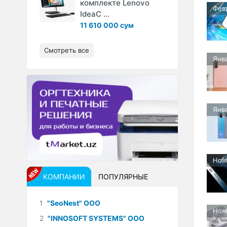
комплекте Lenovo
Фев
IdeaC ...
11 610 000 сум
Смотреть все
Янв
Янв
Ноя
КОМПАНИИ
ПОПУЛЯРНЫЕ
1
"SeoNest" ООО
Ноя
2
"INNOSOFT SYSTEMS" ООО