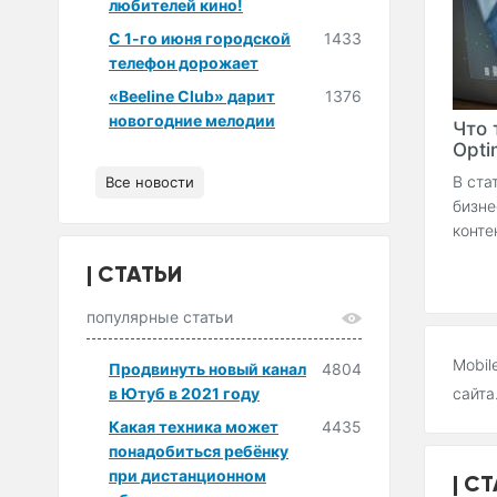
любителей кино!
С 1-го июня городской
1433
телефон дорожает
«Beeline Club» дарит
1376
новогодние мелодии
Что 
Optim
В ста
Все новости
бизне
конте
СТАТЬИ
популярные статьи
Mobil
Продвинуть новый канал
4804
в Ютуб в 2021 году
сайта
Какая техника может
4435
понадобиться ребёнку
при дистанционном
СТ