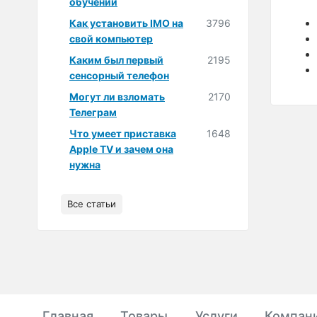
обучении
Как установить IMO на
3796
свой компьютер
Каким был первый
2195
сенсорный телефон
Могут ли взломать
2170
Телеграм
Что умеет приставка
1648
Apple TV и зачем она
нужна
Все статьи
Главная
Товары
Услуги
Компан