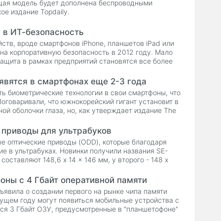
ящая модель будет дополнена беспроводными
ое издание Topdaily.
 в ИТ-безопасность
тв, вроде смартфонов iPhone, планшетов iPad или
 на корпоративную безопасность в 2012 году. Мало
защита в рамках предприятий становятся все более
явятся в смартфонах еще 2-3 года
ть биометрические технологии в свои смартфоны, что
Поговаривали, что южнокорейский гигант установит в
ой оболочки глаза, но, как утверждает издание The
 приводы для ультрабуков
ые оптические приводы (ODD), которые благодаря
е в ультрабуках. Новинки получили названия SE-
оставляют 148,6 x 14 x 146 мм, у второго - 148 x
оны с 4 Гбайт оперативной памяти
ъявила о создании первого на рынке чипа памяти
дущем году могут появиться мобильные устройства с
тся 3 Гбайт ОЗУ, предусмотренные в "планшетофоне"