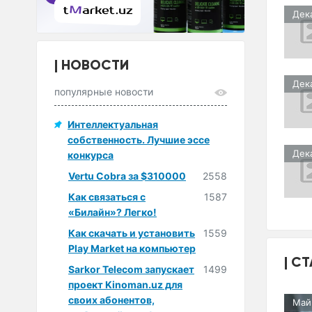
Дек
НОВОСТИ
Дек
популярные новости
Интеллектуальная
собственность. Лучшие эссе
Дек
конкурса
Vertu Cobra за $310000
2558
Как связаться с
1587
«Билайн»? Легко!
Как скачать и установить
1559
Play Market на компьютер
СТ
Sarkor Telecom запускает
1499
проект Kinoman.uz для
своих абонентов,
Май