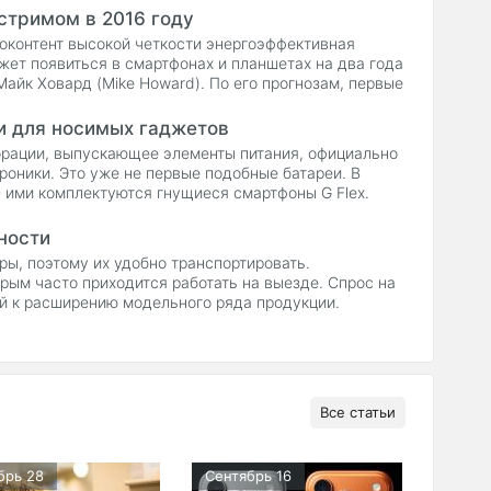
стримом в 2016 году
еоконтент высокой четкости энергоэффективная
ет появиться в смартфонах и планшетах на два года
Майк Ховард (Mike Howard). По его прогнозам, первые
и для носимых гаджетов
орации, выпускающее элементы питания, официально
роники. Это уже не первые подобные батареи. В
- ими комплектуются гнущиеся смартфоны G Flex.
ности
ы, поэтому их удобно транспортировать.
рым часто приходится работать на выезде. Спрос на
й к расширению модельного ряда продукции.
Все статьи
брь 28
Сентябрь 16