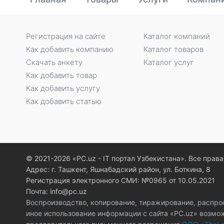
Регистрация на сайте
Каталог компаний
Как добавить компанию
Каталог товаров
Скачать анкету
Каталог услуг
Как добавить товар
Как добавить услугу
Как добавить статью
© 2021-2026 «PC.uz - IT портал Узбекистана». Все пра
Адрес: г. Ташкент, Яшнабадский район, ул. Боткина, 8
Регистрация электронного СМИ: №0965 от 10.05.2021
Почта: info@pc.uz
Воспроизводство, копирование, тиражирование, распро
иное использование информации с сайта «PC.uz» возмо