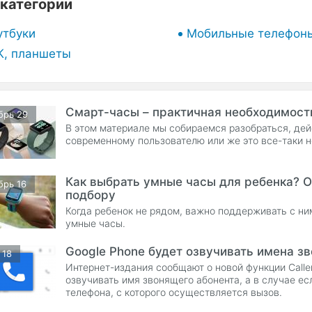
категории
утбуки
Мобильные телефон
К, планшеты
Смарт-часы – практичная необходимост
брь 29
В этом материале мы собираемся разобраться, де
современному пользователю или же это все-таки н
Как выбрать умные часы для ребенка? О
брь 16
подбору
Когда ребенок не рядом, важно поддерживать с ни
умные часы.
Google Phone будет озвучивать имена з
 18
Интернет-издания сообщают о новой функции Caller
озвучивать имя звонящего абонента, а в случае есл
телефона, с которого осуществляется вызов.