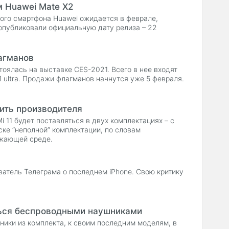
 Huawei Mate X2
ного смартфона Huawei ожидается в феврале,
опубликовали официальную дату релиза – 22
агманов
тоялась на выставке CES-2021. Всего в нее входят
21 ultra. Продажи флагманов начнутся уже 5 февраля.
рить производителя
i 11 будет поставляться в двух комплектациях – с
ске “неполной” комплектации, по словам
ужающей среде.
ватель Телеграма о последнем iPhone. Свою критику
ться беспроводными наушниками
ники из комплекта, к своим последним моделям, в