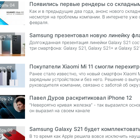
Появились первые рендеры со складным
раль 04
Как и в предыдущие два года, анонс нового склад
несмотря на проблемы компании. В интернете уже 
февраля.
Samsung презентовал новую линейку фл
арь 16
Долгожданная презентация линейки Galaxy S21 сос
три смартфона: Galaxy S21, Galaxy S21+ и Galaxy S
Покупатели Xiaomi Mi 11 смогли перехит
арь 07
Ранее стало известно, что новый смартфон Xiaomi M
зарядным устройством и без него. Решение о выпу
руководителя компании, связано с заботой об окр
Павел Дуров раскритиковал iPhone 12
брь 24
“Невероятно кривая железка” - так выразился осно
он выразил на своем канале
Samsung Galaxy S21 будет комплектова
брь 09
В то время как Apple решила вовсе исключить науш