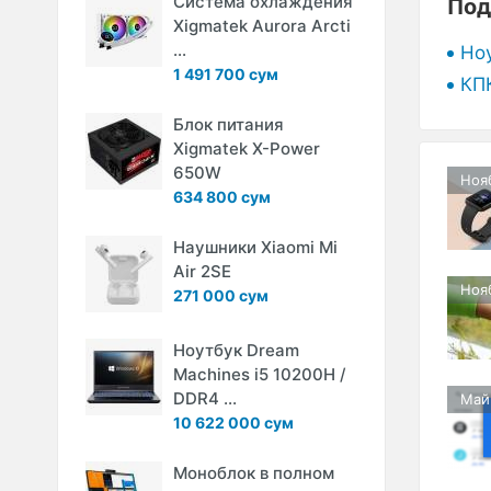
Система охлаждения
Под
Xigmatek Aurora Arcti
...
Но
1 491 700 сум
КП
Блок питания
Xigmatek X-Power
650W
Ноя
634 800 сум
Наушники Xiaomi Mi
Air 2SE
Ноя
271 000 сум
Ноутбук Dream
Machines i5 10200H /
DDR4 ...
Май
10 622 000 сум
Моноблок в полном