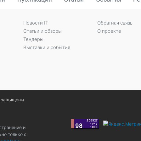
Новости IT
Обратная связь
Статьи и обзоры
О проекте
Тендеры
Выставки и события
ва защищены
странение и
жно только с