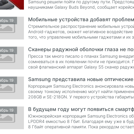
Samsung решили пойти по другому пути. Предсто
наушниками Galaxy Buds Beyond, сообщает корейск
Мобильные устройства добавят проблем
абрь 19
Стремительное распространение мобильных устройс
Android-гаджетов, окажет негативное воздействие
того, что управление мобильными гаджетами и их 
сложными зан
Сканеры радужной оболочки глаза не по
абрь 19
Пресса так много писало о планах Samsung внедри
сомневаться в их появлении почти не приходится. 
свой флагманский аппарат Galaxy S5 сканер радужн
Samsung представила новые оптические
абрь 19
Корпорация Samsung Electronics анонсировала нов
своему тонкому исполнению могут найти применени
208GB и SE-218GN. У первого устройства габариты с
14,4 x 143
В будущем году могут появиться смартф
абрь 19
Южнокорейская корпорация Samsung Electronics об
LPDDR4 емкостью 8 Гбит. Благодаря ему уже в бу
8 Гбайт оперативной памяти. Пока рекордом остае
Galaxy Note