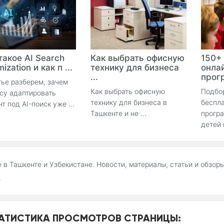
такое AI Search
Как выбрать офисную
150+
ization и как п ...
технику для бизнеса
онла
...
прогр
тье разберем, зачем
Как выбрать офисную
Подбо
су адаптировать
технику для бизнеса в
беспла
нт под AI-поиск уже ...
Ташкенте и не ...
прогр
детей 
e в Ташкенте и Узбекистане. Новости, материалы, статьи и обзор
.
АТИСТИКА ПРОСМОТРОВ СТРАНИЦЫ: