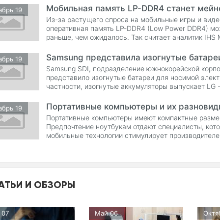
Мобильная память LP-DDR4 станет мейн
абрь 19
Из-за растущего спроса на мобильные игры и вид
оперативная память LP-DDR4 (Low Power DDR4) мож
раньше, чем ожидалось. Так считает аналитик IHS 
Samsung представила изогнутые батаре
абрь 19
Samsung SDI, подразделение южнокорейской корп
представило изогнутые батареи для носимой элект
частности, изогнутые аккумуляторы выпускает LG 
Однако Samsung
Портативные компьютеры и их разновид
абрь 19
Портативные компьютеры имеют компактные размер
Предпочтение ноутбукам отдают специалисты, кото
мобильные технологии стимулирует производителе
Достаточно посетить интернет
АТЬИ И ОБЗОРЫ
 07
Май 06
Октя