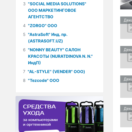
3
"SOCIAL MEDIA SOLUTIONS"
ООО МАРКЕТИНГОВОЕ
АГЕНТСТВО
Дек
4
"ZORGO" ООО
5
"AstraSoft" Инд. пр.
(ASTRASOFT.UZ)
6
"NONNY BEAUTY" САЛОН
Дек
КРАСОТЫ (NURATDINOVA N. N."
ИндП)
7
"AL-STYLE" (VENDER" ООО)
Дек
8
"Tezcode" ООО
Дек