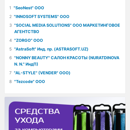
1
"SeoNest" ООО
2
"INNOSOFT SYSTEMS" ООО
3
"SOCIAL MEDIA SOLUTIONS" ООО МАРКЕТИНГОВОЕ
АГЕНТСТВО
4
"ZORGO" ООО
5
"AstraSoft" Инд. пр. (ASTRASOFT.UZ)
6
"NONNY BEAUTY" САЛОН КРАСОТЫ (NURATDINOVA
N. N." ИндП)
7
"AL-STYLE" (VENDER" ООО)
8
"Tezcode" ООО