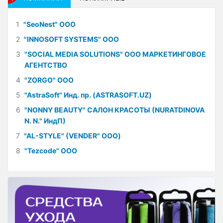
1
"SeoNest" ООО
2
"INNOSOFT SYSTEMS" ООО
3
"SOCIAL MEDIA SOLUTIONS" ООО МАРКЕТИНГОВОЕ
АГЕНТСТВО
4
"ZORGO" ООО
5
"AstraSoft" Инд. пр. (ASTRASOFT.UZ)
6
"NONNY BEAUTY" САЛОН КРАСОТЫ (NURATDINOVA
N. N." ИндП)
7
"AL-STYLE" (VENDER" ООО)
8
"Tezcode" ООО