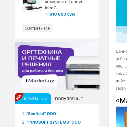
комплекте Lenovo
IdeaC ...
11 610 000 сум
Смотреть все
Данно
ребен
ваш ш
как д
дейст
заску
«М
КОМПАНИИ
ПОПУЛЯРНЫЕ
1
"SeoNest" ООО
2
"INNOSOFT SYSTEMS" ООО