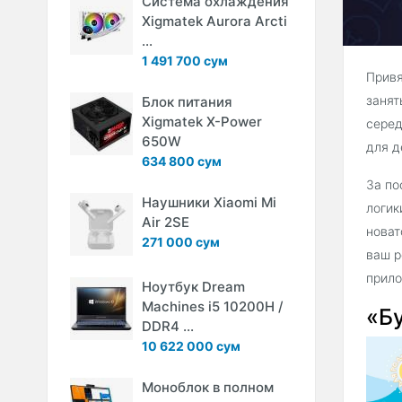
Система охлаждения
Xigmatek Aurora Arcti
...
1 491 700 сум
Привя
занят
Блок питания
Xigmatek X-Power
серед
650W
для д
634 800 сум
За по
Наушники Xiaomi Mi
логик
Air 2SE
новат
271 000 сум
ваш р
прило
Ноутбук Dream
Machines i5 10200H /
«Б
DDR4 ...
10 622 000 сум
Моноблок в полном