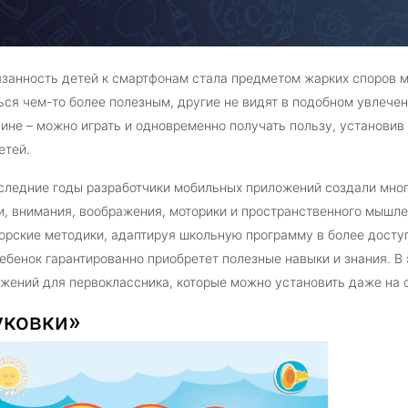
занность детей к смартфонам стала предметом жарких споров м
ься чем-то более полезным, другие не видят в подобном увлечени
ине – можно играть и одновременно получать пользу, установ
етей.
следние годы разработчики мобильных приложений создали мно
и, внимания, воображения, моторики и пространственного мышле
орские методики, адаптируя школьную программу в более досту
ебенок гарантированно приобретет полезные навыки и знания. В 
жений для первоклассника, которые можно установить даже на 
уковки»