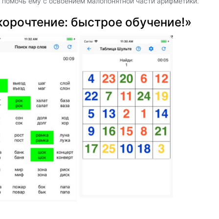
 помочь ему с освоением малопонятной части арифметики.
корочтение: быстрое обучение!»