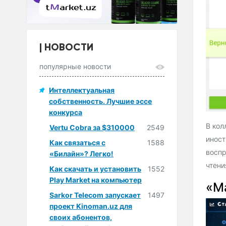
НОВОСТИ
популярные новости
Интеллектуальная
собственность. Лучшие эссе
конкурса
В кол
Vertu Cobra за $310000
2549
иност
Как связаться с
1588
воспр
«Билайн»? Легко!
чтени
Как скачать и установить
1552
Play Market на компьютер
«М
Sarkor Telecom запускает
1497
проект Kinoman.uz для
своих абонентов,