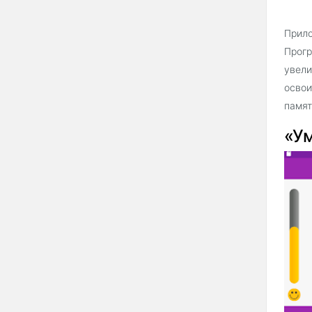
Прило
Прогр
увели
освои
памят
«У