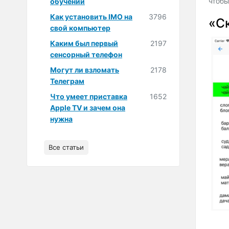
чтобы
обучении
Как установить IMO на
3796
«С
свой компьютер
Каким был первый
2197
сенсорный телефон
Могут ли взломать
2178
Телеграм
Что умеет приставка
1652
Apple TV и зачем она
нужна
Все статьи