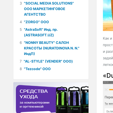
3
"SOCIAL MEDIA SOLUTIONS"
ООО МАРКЕТИНГОВОЕ
АГЕНТСТВО
4
"ZORGO" ООО
5
"AstraSoft" Инд. пр.
(ASTRASOFT.UZ)
Как и
6
"NONNY BEAUTY" САЛОН
прост
КРАСОТЫ (NURATDINOVA N. N."
и раз
ИндП)
задей
7
"AL-STYLE" (VENDER" ООО)
легко
8
"Tezcode" ООО
«Du