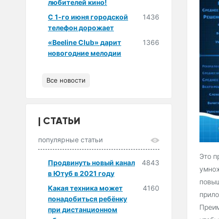
любителей кино!
С 1-го июня городской
1436
телефон дорожает
«Beeline Club» дарит
1366
новогодние мелодии
Все новости
СТАТЬИ
популярные статьи
Это п
Продвинуть новый канал
4843
умнож
в Ютуб в 2021 году
повыш
Какая техника может
4160
прило
понадобиться ребёнку
Преим
при дистанционном