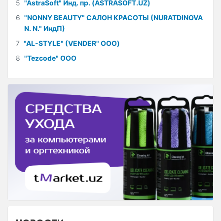
5
"AstraSoft" Инд. пр. (ASTRASOFT.UZ)
6
"NONNY BEAUTY" САЛОН КРАСОТЫ (NURATDINOVA
N. N." ИндП)
7
"AL-STYLE" (VENDER" ООО)
8
"Tezcode" ООО