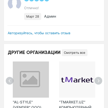
Отлично!
Админ
Март 28
Авторизуйтесь, чтобы оставить отзыв
ДРУГИЕ ОРГАНИЗАЦИИ
Смотреть все
"AL-STYLE"
"TMARKET.UZ"
"
(VENDER" ООО)
КОМПЬЮТЕРНЫЙ
T