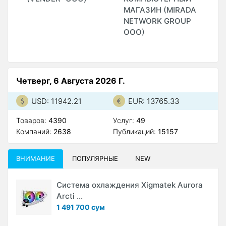
МАГАЗИН (MIRADA
G
NETWORK GROUP
(
ООО)
Четверг, 6 Августа 2026 Г.
USD: 11942.21
EUR: 13765.33
Товаров:
4390
Услуг:
49
Компаний:
2638
Публикаций:
15157
ВНИМАНИЕ
ПОПУЛЯРНЫЕ
NEW
Система охлаждения Xigmatek Aurora
Arcti ...
1 491 700 сум