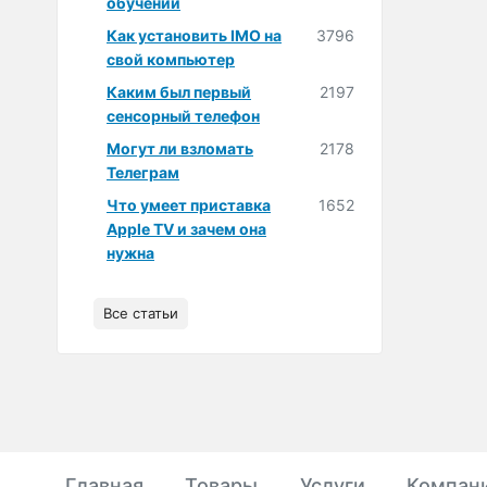
обучении
Как установить IMO на
3796
свой компьютер
Каким был первый
2197
сенсорный телефон
Могут ли взломать
2178
Телеграм
Что умеет приставка
1652
Apple TV и зачем она
нужна
Все статьи
Главная
Товары
Услуги
Компан