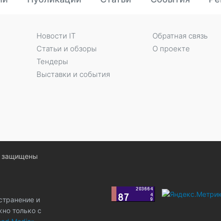
Новости IT
Обратная связь
Статьи и обзоры
О проекте
Тендеры
Выставки и события
ва защищены
странение и
жно только с