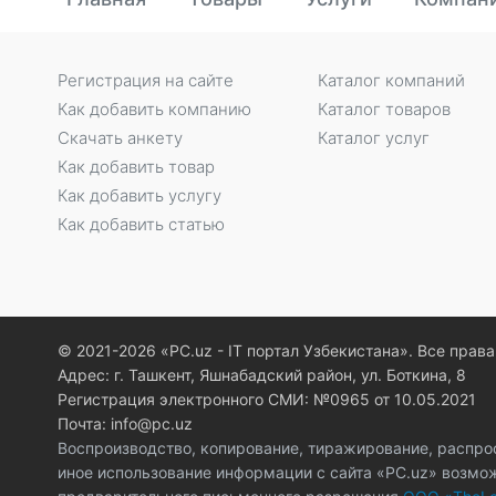
Регистрация на сайте
Каталог компаний
Как добавить компанию
Каталог товаров
Скачать анкету
Каталог услуг
Как добавить товар
Как добавить услугу
Как добавить статью
© 2021-2026 «PC.uz - IT портал Узбекистана». Все пра
Адрес: г. Ташкент, Яшнабадский район, ул. Боткина, 8
Регистрация электронного СМИ: №0965 от 10.05.2021
Почта: info@pc.uz
Воспроизводство, копирование, тиражирование, распро
иное использование информации с сайта «PC.uz» возмо