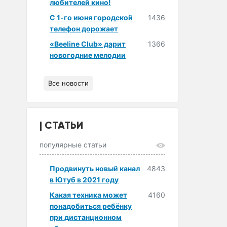
любителей кино!
С 1-го июня городской
1436
телефон дорожает
«Beeline Club» дарит
1366
новогодние мелодии
Все новости
СТАТЬИ
популярные статьи
Продвинуть новый канал
4843
в Ютуб в 2021 году
Какая техника может
4160
понадобиться ребёнку
при дистанционном