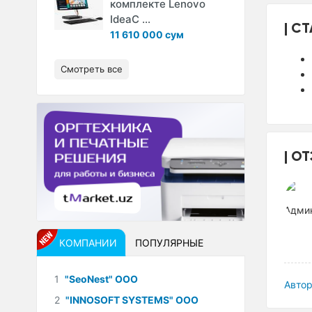
комплекте Lenovo
IdeaC ...
СТ
11 610 000 сум
Смотреть все
ОТ
КОМПАНИИ
ПОПУЛЯРНЫЕ
1
"SeoNest" ООО
Автор
2
"INNOSOFT SYSTEMS" ООО