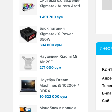
Система охлаждения
Xigmatek Aurora Arcti
...
1 491 700 сум
Блок питания
Xigmatek X-Power
650W
634 800 сум
ИНФО
Наушники Xiaomi Mi
Air 2SE
271 000 сум
Кон
Адре
Ноутбук Dream
Machines i5 10200H /
Теле
DDR4 ...
E-mai
10 622 000 сум
Сайт
Моноблок в полном