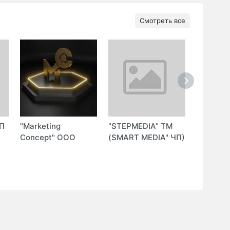
Смотреть все
П
"Marketing
"STEPMEDIA" ТМ
"KIMPLE
Concept" ООО
(SMART MEDIA" ЧП)