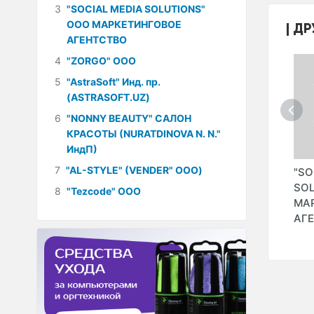
3
"SOCIAL MEDIA SOLUTIONS"
ООО МАРКЕТИНГОВОЕ
ДР
АГЕНТСТВО
4
"ZORGO" ООО
5
"AstraSoft" Инд. пр.
(ASTRASOFT.UZ)
6
"NONNY BEAUTY" САЛОН
КРАСОТЫ (NURATDINOVA N. N."
ИндП)
7
"AL-STYLE" (VENDER" ООО)
"URBO" ООО
"INPRIME DIGITAL"
"SO
ИОННЫЙ
(EXADOT" ООО)
SOL
8
"Tezcode" ООО
ISHA
МА
)
АГ