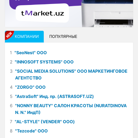
КОМПАНИИ
ПОПУЛЯРНЫЕ
1
"SeoNest" ООО
2
"INNOSOFT SYSTEMS" ООО
3
"SOCIAL MEDIA SOLUTIONS" ООО МАРКЕТИНГОВОЕ
АГЕНТСТВО
4
"ZORGO" ООО
5
"AstraSoft" Инд. пр. (ASTRASOFT.UZ)
6
"NONNY BEAUTY" САЛОН КРАСОТЫ (NURATDINOVA
N. N." ИндП)
7
"AL-STYLE" (VENDER" ООО)
8
"Tezcode" ООО