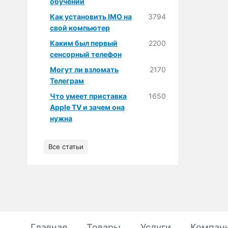
обучении
Как установить IMO на
3794
свой компьютер
Каким был первый
2200
сенсорный телефон
Могут ли взломать
2170
Телеграм
Что умеет приставка
1650
Apple TV и зачем она
нужна
Все статьи
Главная
Товары
Услуги
Компан