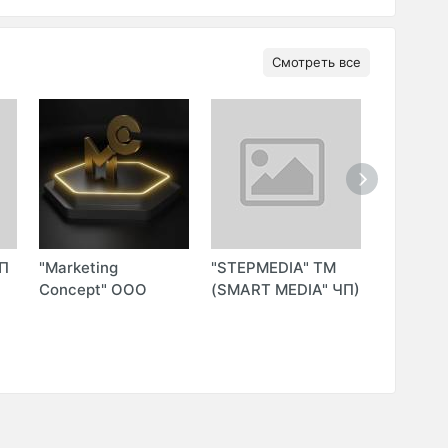
Смотреть все
П
"Marketing
"STEPMEDIA" ТМ
"KIMPLE
Concept" ООО
(SMART MEDIA" ЧП)