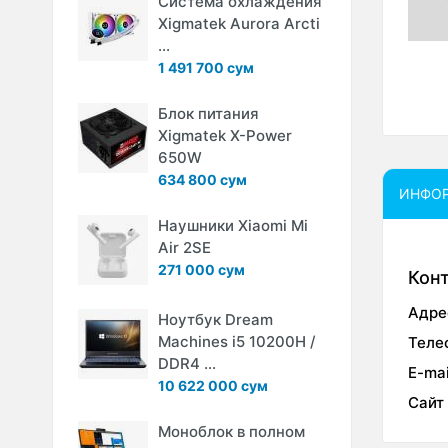
Система охлаждения
Xigmatek Aurora Arcti
...
1 491 700 сум
Блок питания
Xigmatek X-Power
650W
634 800 сум
ИНФО
Наушники Xiaomi Mi
Air 2SE
271 000 сум
Кон
Адре
Ноутбук Dream
Machines i5 10200H /
Теле
DDR4 ...
E-mai
10 622 000 сум
Сайт
Моноблок в полном