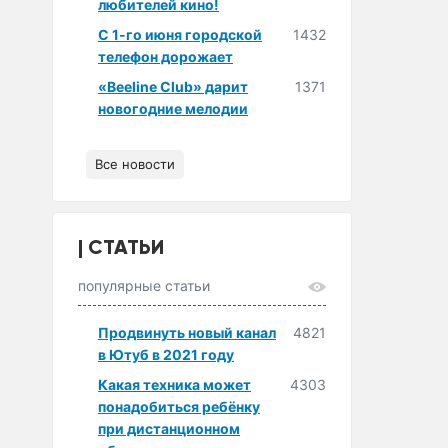
любителей кино!
С 1-го июня городской
1432
телефон дорожает
«Beeline Club» дарит
1371
новогодние мелодии
Все новости
СТАТЬИ
популярные статьи
Продвинуть новый канал
4821
в Ютуб в 2021 году
Какая техника может
4303
понадобиться ребёнку
при дистанционном