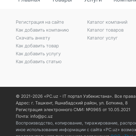
Регистрация на сайте
Каталог компаний
Как добавить компанию
Каталог товаров
Скачать анкету
Каталог услуг
Как добавить товар
Как добавить услугу
Как добавить статью
© 2021-2026 «PC.uz - IT портал Узбекистана». Все пра
Адрес: г. Ташкент, Яшнабадский район, ул. Боткина, 8
Регистрация электронного СМИ: №0965 от 10.05.2021
Почта: info@pc.uz
Воспроизводство, копирование, тиражирование, распро
иное использование информации с сайта «PC.uz» возмо