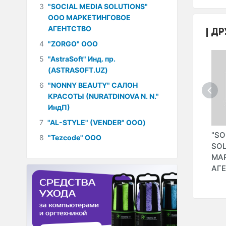
3
"SOCIAL MEDIA SOLUTIONS"
ООО МАРКЕТИНГОВОЕ
АГЕНТСТВО
ДР
4
"ZORGO" ООО
5
"AstraSoft" Инд. пр.
(ASTRASOFT.UZ)
6
"NONNY BEAUTY" САЛОН
КРАСОТЫ (NURATDINOVA N. N."
ИндП)
7
"AL-STYLE" (VENDER" ООО)
"URBO" ООО
"INPRIME DIGITAL"
"SO
8
"Tezcode" ООО
ИОННЫЙ
(EXADOT" ООО)
SOL
ISHA
МА
)
АГ