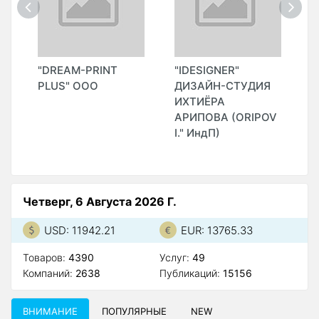
"
"DREAM-PRINT
"IDESIGNER"
"
)
PLUS" ООО
ДИЗАЙН-СТУДИЯ
Ф
ИХТИЁРА
(
АРИПОВА (ORIPOV
I." ИндП)
Четверг, 6 Августа 2026 Г.
USD: 11942.21
EUR: 13765.33
Товаров:
4390
Услуг:
49
Компаний:
2638
Публикаций:
15156
ВНИМАНИЕ
ПОПУЛЯРНЫЕ
NEW