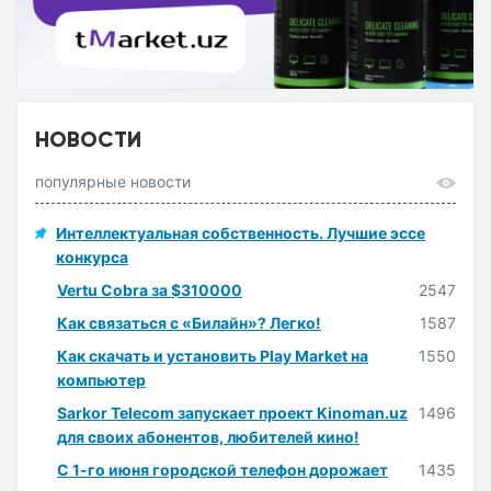
НОВОСТИ
популярные новости
Интеллектуальная собственность. Лучшие эссе
конкурса
Vertu Cobra за $310000
2547
Как связаться с «Билайн»? Легко!
1587
Как скачать и установить Play Market на
1550
компьютер
Sarkor Telecom запускает проект Kinoman.uz
1496
для своих абонентов, любителей кино!
С 1-го июня городской телефон дорожает
1435