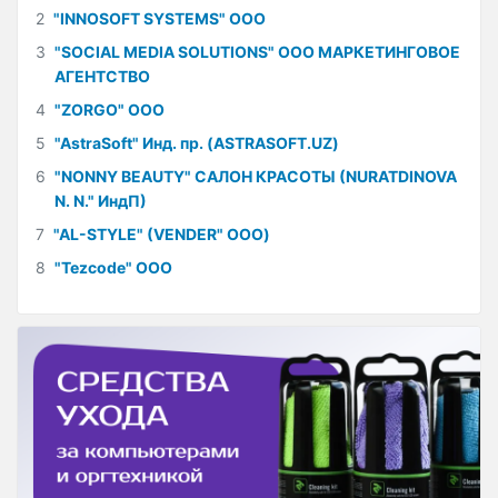
2
"INNOSOFT SYSTEMS" ООО
3
"SOCIAL MEDIA SOLUTIONS" ООО МАРКЕТИНГОВОЕ
АГЕНТСТВО
4
"ZORGO" ООО
5
"AstraSoft" Инд. пр. (ASTRASOFT.UZ)
6
"NONNY BEAUTY" САЛОН КРАСОТЫ (NURATDINOVA
N. N." ИндП)
7
"AL-STYLE" (VENDER" ООО)
8
"Tezcode" ООО