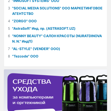
2
"INNOSOFT SYSTEMS" ООО
3
"SOCIAL MEDIA SOLUTIONS" ООО МАРКЕТИНГОВОЕ
АГЕНТСТВО
4
"ZORGO" ООО
5
"AstraSoft" Инд. пр. (ASTRASOFT.UZ)
6
"NONNY BEAUTY" САЛОН КРАСОТЫ (NURATDINOVA
N. N." ИндП)
7
"AL-STYLE" (VENDER" ООО)
8
"Tezcode" ООО