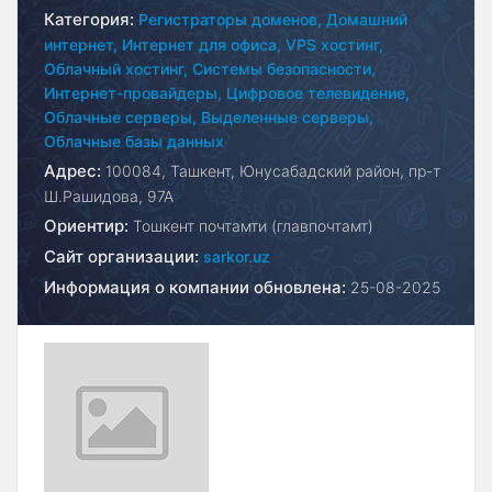
Категория:
Регистраторы доменов,
Домашний
интернет,
Интернет для офиса,
VPS хостинг,
Облачный хостинг,
Системы безопасности,
Интернет-провайдеры,
Цифровое телевидение,
Облачные серверы,
Выделенные серверы,
Облачные базы данных
Адрес:
100084, Ташкент, Юнусабадский район, пр-т
Ш.Рашидова, 97А
Ориентир:
Тошкент почтамти (главпочтамт)
Сайт организации:
sarkor.uz
Информация о компании обновлена:
25-08-2025