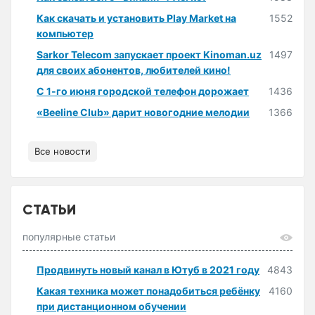
Как скачать и установить Play Market на
1552
компьютер
Sarkor Telecom запускает проект Kinoman.uz
1497
для своих абонентов, любителей кино!
С 1-го июня городской телефон дорожает
1436
«Beeline Club» дарит новогодние мелодии
1366
Все новости
СТАТЬИ
популярные статьи
Продвинуть новый канал в Ютуб в 2021 году
4843
Какая техника может понадобиться ребёнку
4160
при дистанционном обучении