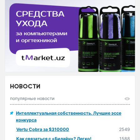
НОВОСТИ
популярные новости
Интеллектуальная собственность. Лучшие эссе
конкурса
Vertu Cobra за $310000
2549
Как связаться с «Билайн»? Легко!
1588