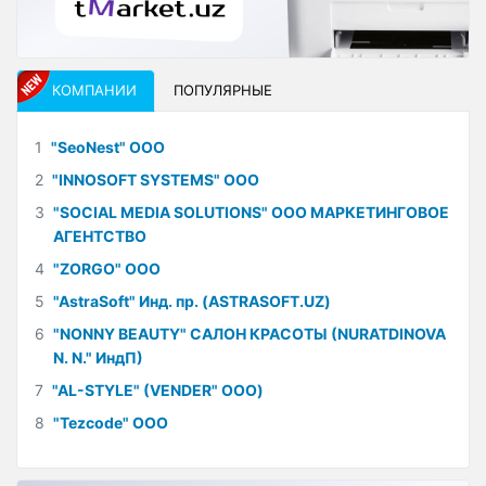
КОМПАНИИ
ПОПУЛЯРНЫЕ
1
"SeoNest" ООО
2
"INNOSOFT SYSTEMS" ООО
3
"SOCIAL MEDIA SOLUTIONS" ООО МАРКЕТИНГОВОЕ
АГЕНТСТВО
4
"ZORGO" ООО
5
"AstraSoft" Инд. пр. (ASTRASOFT.UZ)
6
"NONNY BEAUTY" САЛОН КРАСОТЫ (NURATDINOVA
N. N." ИндП)
7
"AL-STYLE" (VENDER" ООО)
8
"Tezcode" ООО