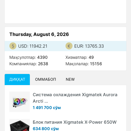
Thursday, August 6, 2026
USD: 11942.21
EUR: 13765.33
Маҳсулотлар:
4390
Xизматлар:
49
Компаниялар:
2638
Мақолалар:
15156
ДИҚҚАТ
ОММАБОП
NEW
Система охлаждения Xigmatek Aurora
Arcti ...
1 491 700 сўм
Блок питания Xigmatek X-Power 650W
634 800 сўм