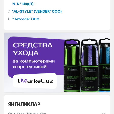
N. N." ИндП)
7
"AL-STYLE" (VENDER" ООО)
8
"Tezcode" ООО
ЯНГИЛИКЛАР
Оммабоп Янгиликлар