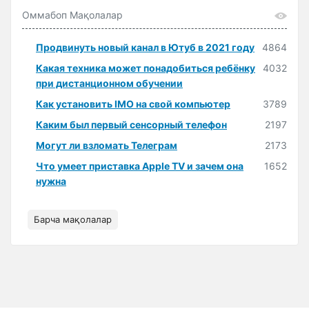
Оммабоп Мақолалар
Продвинуть новый канал в Ютуб в 2021 году
4864
Какая техника может понадобиться ребёнку
4032
при дистанционном обучении
Как установить IMO на свой компьютер
3789
Каким был первый сенсорный телефон
2197
Могут ли взломать Телеграм
2173
Что умеет приставка Apple TV и зачем она
1652
нужна
Барча мақолалар