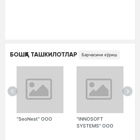
БОШҚА ТАШКИЛОТЛАР
Барчасини кўриш
О
"SeoNest" ООО
"INNOSOFT
"
SYSTEMS" ООО
S
М
А