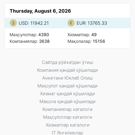
Thursday, August 6, 2026
USD: 11942.21
EUR: 13765.33
Маҳсулотлар:
4390
Xизматлар:
49
Компаниялар:
2638
Мақолалар:
15156
Сайтда рўйxатдан ўтиш
Компания қандай қўшилади
Анкетани Юклаб Олиш
Маҳсулот қандай қўшилади
Xизмат қандай қўшилади
Мақола қандай қўшилади
Компаниялар каталоги
Маҳсулотлар каталоги
Xизматлар каталоги
IT Янгиликлар