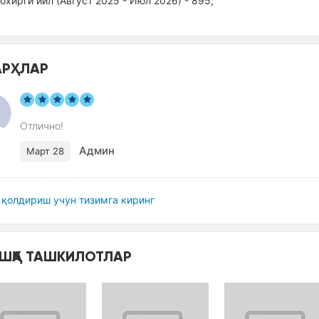
оxирги йил (Август 2025 - Июл 2026) - 895;
РҲЛАР
Отлично!
Админ
Март 28
қолдириш учун тизимга киринг
ШҚА ТАШКИЛОТЛАР