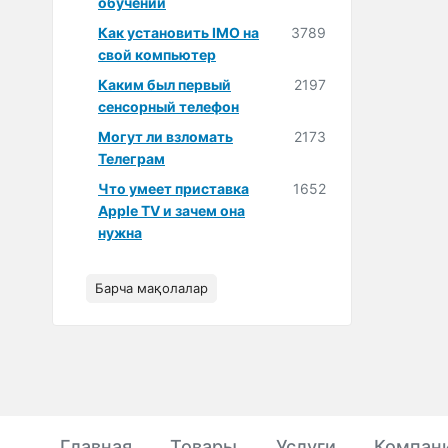
обучении
Как установить IMO на
3789
свой компьютер
Каким был первый
2197
сенсорный телефон
Могут ли взломать
2173
Телеграм
Что умеет приставка
1652
Apple TV и зачем она
нужна
Барча мақолалар
Главная
Товары
Услуги
Компан