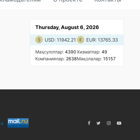
Thursday, August 6, 2026
USD: 11942.21
EUR: 13765.33
Маҳсулотлар:
4390
Xизматлар:
49
Компаниялар:
2638
Мақолалар:
15157