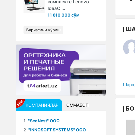
комплекте Lenovo
IdeaC ...
11 610 000 сўм
ША
Барчасини кўриш
Шарҳ 
КОМПАНИЯЛАР
ОММАБОП
БО
1
"SeoNest" ООО
2
"INNOSOFT SYSTEMS" ООО