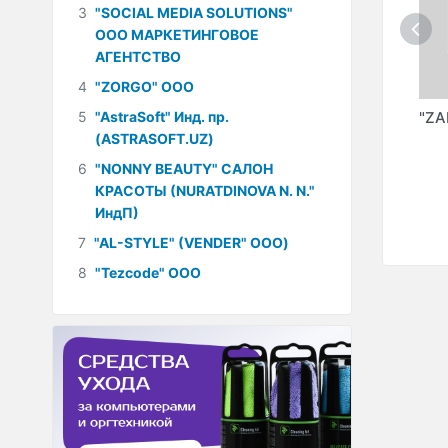
3
"SOCIAL MEDIA SOLUTIONS"
ООО МАРКЕТИНГОВОЕ
АГЕНТСТВО
4
"ZORGO" ООО
5
"AstraSoft" Инд. пр.
"BBHOUSE"
"KMALL.UZ"
"ZA
(ASTRASOFT.UZ)
(BBWORKS" ООО)
(NURON DIGITAL
LVCK
COMPANY" ООО)
6
"NONNY BEAUTY" САЛОН
UP
КРАСОТЫ (NURATDINOVA N. N."
ИндП)
7
"AL-STYLE" (VENDER" ООО)
8
"Tezcode" ООО