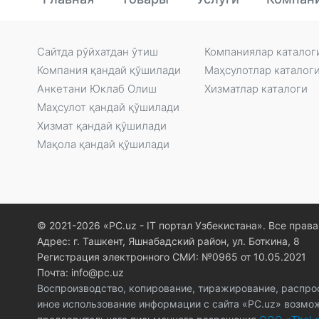
Сайтда рўйxатдан ўтиш
Компаниялар каталог
Компания қандай қўшилади
Маҳсулотлар каталог
Анкетани Юклаб Олиш
Xизматлар каталоги
Маҳсулот қандай қўшилади
Xизмат қандай қўшилади
Мақола қандай қўшилади
© 2021-2026 «PC.uz - IT портал Узбекистана». Все пра
Адрес: г. Ташкент, Яшнабадский район, ул. Боткина, 8
Регистрация электронного СМИ: №0965 от 10.05.2021
Почта: info@pc.uz
Воспроизводство, копирование, тиражирование, распро
иное использование информации с сайта «PC.uz» возмо