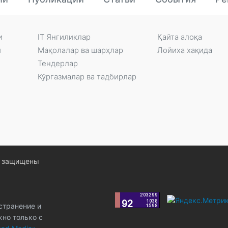
и
IT Янгиликлар
Қайта алоқа
и
Мақолалар ва шарҳлар
Лойиха хақида
Тендерлар
Кўргазмалар ва тадбирлар
ва защищены
странение и
жно только с