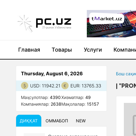
Главная
Товары
Услуги
Компан
Thursday, August 6, 2026
Бош саҳи
"PRO
USD: 11942.21
EUR: 13765.33
Маҳсулотлар:
4390
Xизматлар:
49
Компаниялар:
2638
Мақолалар:
15157
ДИҚҚАТ
ОММАБОП
NEW