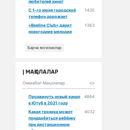
любителей кино!
С 1-го июня городской
1435
телефон дорожает
«Beeline Club» дарит
1363
новогодние мелодии
Барча янгиликлар
МАҚОЛАЛАР
Оммабоп Мақолалар
Продвинуть новый канал
4864
в Ютуб в 2021 году
Какая техника может
4032
понадобиться ребёнку
при дистанционном