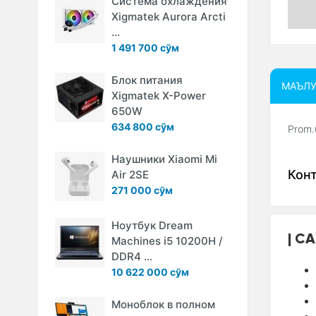
Система охлаждения
Xigmatek Aurora Arcti
...
1 491 700 сўм
Блок питания
МАЪЛ
Xigmatek X-Power
650W
634 800 сўм
Prom.
Наушники Xiaomi Mi
Кон
Air 2SE
271 000 сўм
Ноутбук Dream
СА
Machines i5 10200H /
DDR4 ...
10 622 000 сўм
Моноблок в полном