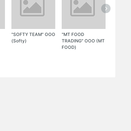
"SOFTY TEAM" ООО
"MT FOOD
"REALTI
(Softy)
TRADING" ООО (MT
ОФИС (R
FOOD)
CENTRAL
ООО)