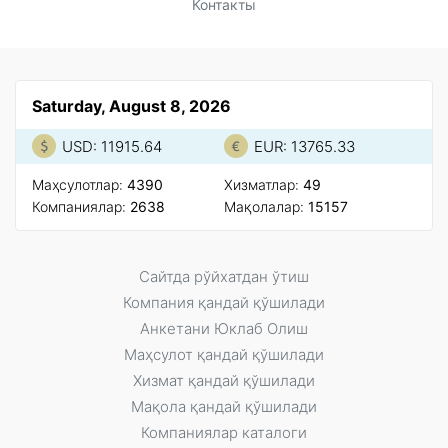
Контакты
Saturday, August 8, 2026
USD: 11915.64
EUR: 13765.33
Маҳсулотлар:
4390
Xизматлар:
49
Компаниялар:
2638
Мақолалар:
15157
Сайтда рўйxатдан ўтиш
Компания қандай қўшилади
Анкетани Юклаб Олиш
Маҳсулот қандай қўшилади
Xизмат қандай қўшилади
Мақола қандай қўшилади
Компаниялар каталоги