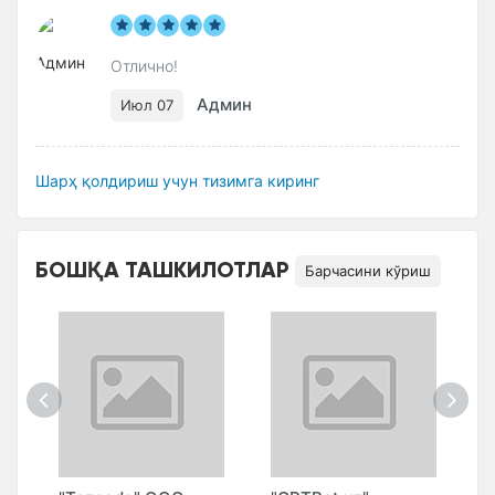
Отлично!
Админ
Июл 07
Шарҳ қолдириш учун тизимга киринг
БОШҚА ТАШКИЛОТЛАР
Барчасини кўриш