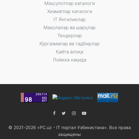
Маҳсулотлар каталоги
Xизматлар каталоги
IT Янгиликлар
Мақолалар ва шарҳлар
Тендерлар
Кўргазмалар ва тадбирлар
Қайта алоқа
Лойиха хақида
© 2021-2026 «PC.uz - IT портал Узбекистана». Все права
защищены