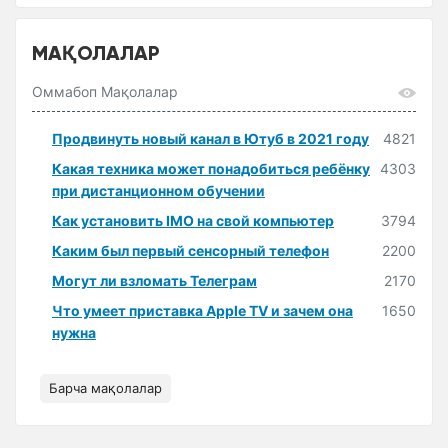
МАҚОЛАЛАР
Оммабоп Мақолалар
Продвинуть новый канал в Ютуб в 2021 году
4821
Какая техника может понадобиться ребёнку
4303
при дистанционном обучении
Как установить IMO на свой компьютер
3794
Каким был первый сенсорный телефон
2200
Могут ли взломать Телеграм
2170
Что умеет приставка Apple TV и зачем она
1650
нужна
Барча мақолалар