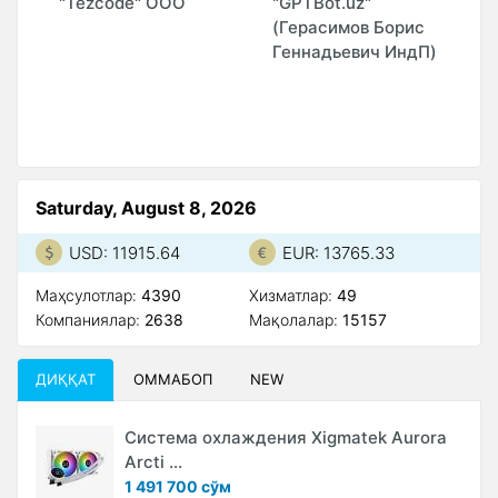
"Tezcode" ООО
"GPTBot.uz"
"
(Герасимов Борис
(
Геннадьевич ИндП)
Saturday, August 8, 2026
USD: 11915.64
EUR: 13765.33
Маҳсулотлар:
4390
Xизматлар:
49
Компаниялар:
2638
Мақолалар:
15157
ДИҚҚАТ
ОММАБОП
NEW
Система охлаждения Xigmatek Aurora
Arcti ...
1 491 700 сўм