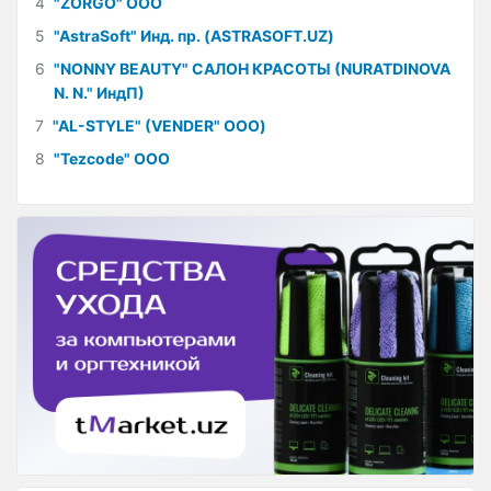
4
"ZORGO" ООО
5
"AstraSoft" Инд. пр. (ASTRASOFT.UZ)
6
"NONNY BEAUTY" САЛОН КРАСОТЫ (NURATDINOVA
N. N." ИндП)
7
"AL-STYLE" (VENDER" ООО)
8
"Tezcode" ООО