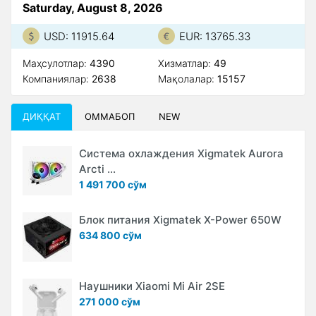
Saturday, August 8, 2026
USD: 11915.64
EUR: 13765.33
Маҳсулотлар:
4390
Xизматлар:
49
Компаниялар:
2638
Мақолалар:
15157
ДИҚҚАТ
ОММАБОП
NEW
Система охлаждения Xigmatek Aurora
Arcti ...
1 491 700 сўм
Блок питания Xigmatek X-Power 650W
634 800 сўм
Наушники Xiaomi Mi Air 2SE
271 000 сўм