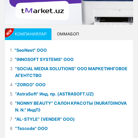
КОМПАНИЯЛАР
ОММАБОП
1
"SeoNest" ООО
2
"INNOSOFT SYSTEMS" ООО
3
"SOCIAL MEDIA SOLUTIONS" ООО МАРКЕТИНГОВОЕ
АГЕНТСТВО
4
"ZORGO" ООО
5
"AstraSoft" Инд. пр. (ASTRASOFT.UZ)
6
"NONNY BEAUTY" САЛОН КРАСОТЫ (NURATDINOVA
N. N." ИндП)
7
"AL-STYLE" (VENDER" ООО)
8
"Tezcode" ООО