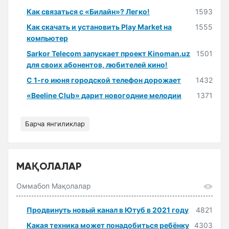
Как связаться с «Билайн»? Легко!
1593
Как скачать и установить Play Market на
1555
компьютер
Sarkor Telecom запускает проект Kinoman.uz
1501
для своих абонентов, любителей кино!
С 1-го июня городской телефон дорожает
1432
«Beeline Club» дарит новогодние мелодии
1371
Барча янгиликлар
МАҚОЛАЛАР
Оммабоп Мақолалар
Продвинуть новый канал в Ютуб в 2021 году
4821
Какая техника может понадобиться ребёнку
4303