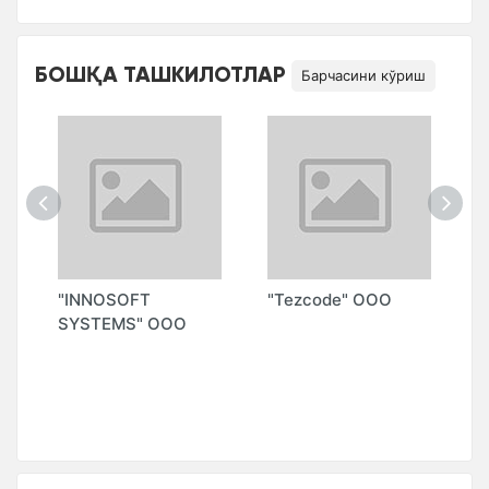
БОШҚА ТАШКИЛОТЛАР
Барчасини кўриш
"INNOSOFT
"Tezcode" ООО
"
SYSTEMS" ООО
(
Г