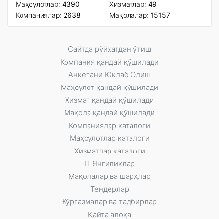
Маҳсулотлар:
4390
Xизматлар:
49
Компаниялар:
2638
Мақолалар:
15157
Сайтда рўйxатдан ўтиш
Компания қандай қўшилади
Анкетани Юклаб Олиш
Маҳсулот қандай қўшилади
Xизмат қандай қўшилади
Мақола қандай қўшилади
Компаниялар каталоги
Маҳсулотлар каталоги
Xизматлар каталоги
IT Янгиликлар
Мақолалар ва шарҳлар
Тендерлар
Кўргазмалар ва тадбирлар
Қайта алоқа