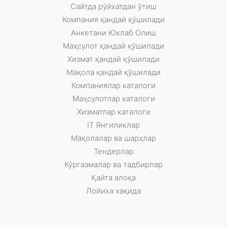
Сайтда рўйxатдан ўтиш
Компания қандай қўшилади
Анкетани Юклаб Олиш
Маҳсулот қандай қўшилади
Xизмат қандай қўшилади
Мақола қандай қўшилади
Компаниялар каталоги
Маҳсулотлар каталоги
Xизматлар каталоги
IT Янгиликлар
Мақолалар ва шарҳлар
Тендерлар
Кўргазмалар ва тадбирлар
Қайта алоқа
Лойиха хақида