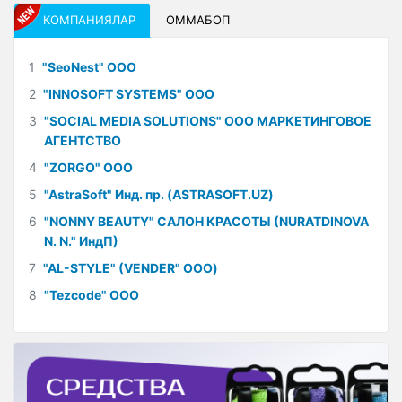
КОМПАНИЯЛАР
ОММАБОП
1
"SeoNest" ООО
2
"INNOSOFT SYSTEMS" ООО
3
"SOCIAL MEDIA SOLUTIONS" ООО МАРКЕТИНГОВОЕ
АГЕНТСТВО
4
"ZORGO" ООО
5
"AstraSoft" Инд. пр. (ASTRASOFT.UZ)
6
"NONNY BEAUTY" САЛОН КРАСОТЫ (NURATDINOVA
N. N." ИндП)
7
"AL-STYLE" (VENDER" ООО)
8
"Tezcode" ООО