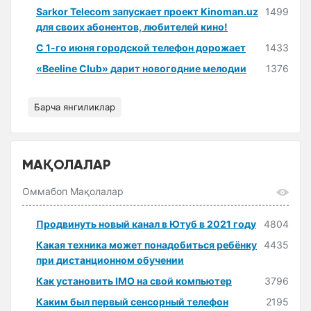
Sarkor Telecom запускает проект Kinoman.uz
1499
для своих абонентов, любителей кино!
С 1-го июня городской телефон дорожает
1433
«Beeline Club» дарит новогодние мелодии
1376
Барча янгиликлар
МАҚОЛАЛАР
Оммабоп Мақолалар
Продвинуть новый канал в Ютуб в 2021 году
4804
Какая техника может понадобиться ребёнку
4435
при дистанционном обучении
Как установить IMO на свой компьютер
3796
Каким был первый сенсорный телефон
2195