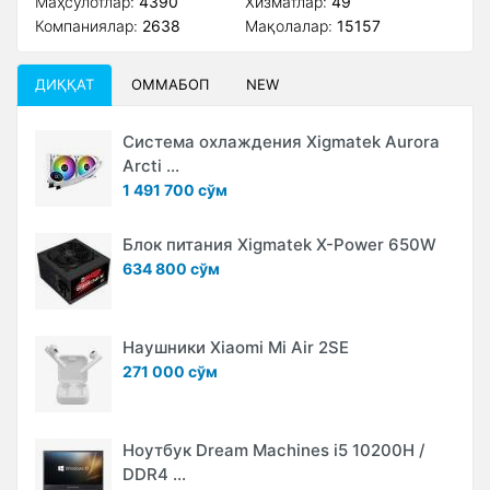
Маҳсулотлар:
4390
Xизматлар:
49
Компаниялар:
2638
Мақолалар:
15157
ДИҚҚАТ
ОММАБОП
NEW
Система охлаждения Xigmatek Aurora
Arcti ...
1 491 700 сўм
Блок питания Xigmatek X-Power 650W
634 800 сўм
Наушники Xiaomi Mi Air 2SE
271 000 сўм
Ноутбук Dream Machines i5 10200H /
DDR4 ...