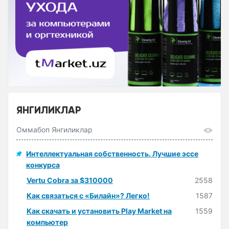
ЯНГИЛИКЛАР
Оммабоп Янгиликлар
Интеллектуальная собственность. Лучшие эссе
конкурса
Vertu Cobra за $310000
2558
Как связаться с «Билайн»? Легко!
1587
Как скачать и установить Play Market на
1559
компьютер