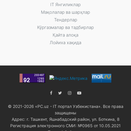
IT Янгиликлар
Мақолалар ва шарҳлар
Тендерлар
Кўргазмалар ва тадбирлар
Қайта алоқа
Лойиха хақида
© 2021-2026 «PC.uz - IT портал Узбекистана». Все права
защищены
Адрес: г. Ташкент, Яшнабадский район, ул. Боткина, 8
Регистрация электронного СМИ: №0965 от 10.05.2021