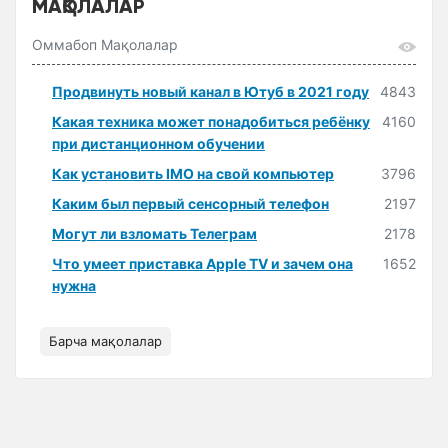
МАҚОЛАЛАР
Оммабоп Мақолалар
Продвинуть новый канал в Ютуб в 2021 году
4843
Какая техника может понадобиться ребёнку
4160
при дистанционном обучении
Как установить IMO на свой компьютер
3796
Каким был первый сенсорный телефон
2197
Могут ли взломать Телеграм
2178
Что умеет приставка Apple TV и зачем она
1652
нужна
Барча мақолалар