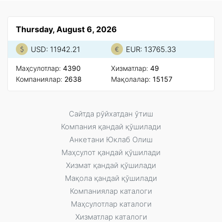
Thursday, August 6, 2026
USD: 11942.21
EUR: 13765.33
Маҳсулотлар:
4390
Xизматлар:
49
Компаниялар:
2638
Мақолалар:
15157
Сайтда рўйxатдан ўтиш
Компания қандай қўшилади
Анкетани Юклаб Олиш
Маҳсулот қандай қўшилади
Xизмат қандай қўшилади
Мақола қандай қўшилади
Компаниялар каталоги
Маҳсулотлар каталоги
Xизматлар каталоги