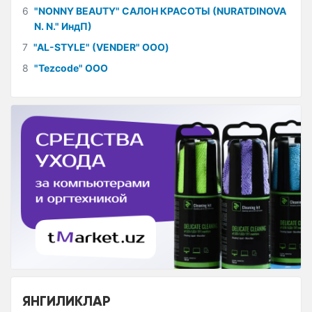
6
"NONNY BEAUTY" САЛОН КРАСОТЫ (NURATDINOVA
N. N." ИндП)
7
"AL-STYLE" (VENDER" ООО)
8
"Tezcode" ООО
ЯНГИЛИКЛАР