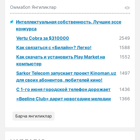
Оммабоп Янгиликлар
Интеллектуальная собственность. Лучшие эссе
конкурса
Vertu Cobra за $310000
2549
Как связаться с «Билайн»? Легко!
1588
Как скачать и установить Play Market на
1552
компьютер
Sarkor Telecom запускает проект Kinoman.uz
1497
для своих абонентов, любителей кино!
С 1-го июня городской телефон дорожает
1436
«Beeline Club» дарит новогодние мелодии
1366
Барча янгиликлар