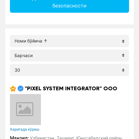
безопасности
"PIXEL SYSTEM INTEGRATOR" ООО
Xаритада кўриш
Манзил:
Узбекистан, Ташкент, Юнусабадский район,