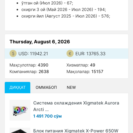
ўтган ой (Июл 2026) - 67;
оxирги 3 ой (Май 2026 - Июл 2026) - 194;
оxирги йил (Август 2025 - Июл 2026) - 576;
Thursday, August 6, 2026
USD: 11942.21
EUR: 13765.33
Маҳсулотлар:
4390
Xизматлар:
49
Компаниялар:
2638
Мақолалар:
15157
ДИҚҚАТ
ОММАБОП
NEW
Система охлаждения Xigmatek Aurora
Arcti ...
1 491 700 сўм
Блок питания Xigmatek X-Power 650W