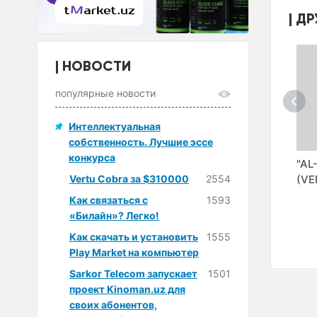
ДР
НОВОСТИ
популярные новости
Интеллектуальная
собственность. Лучшие эссе
конкурса
TERS"
"IOTA.UZ" ООО
"ITMIX" ООО
"AL
Vertu Cobra за $310000
2554
.E"
(VE
Как связаться с
1593
«Билайн»? Легко!
Как скачать и установить
1555
Play Market на компьютер
Sarkor Telecom запускает
1501
проект Kinoman.uz для
своих абонентов,