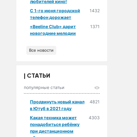
любителей кино!
С 1-го июня городской
1432
телефон дорожает
«Beeline Club» дарит
1371
новогодние мелодии
Все новости
СТАТЬИ
популярные статьи
Продвинуть новый канал
4821
в Ютуб в 2021 году
Какая техника может
4303
понадобиться ребёнку
при дистанционном