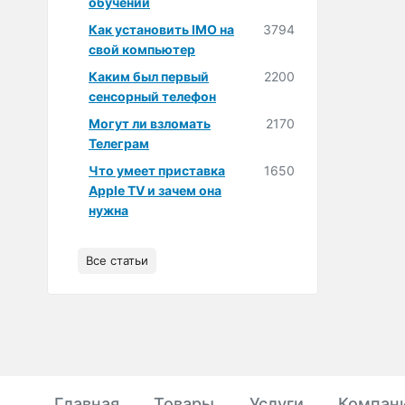
обучении
Как установить IMO на
3794
свой компьютер
Каким был первый
2200
сенсорный телефон
Могут ли взломать
2170
Телеграм
Что умеет приставка
1650
Apple TV и зачем она
нужна
Все статьи
Главная
Товары
Услуги
Компан