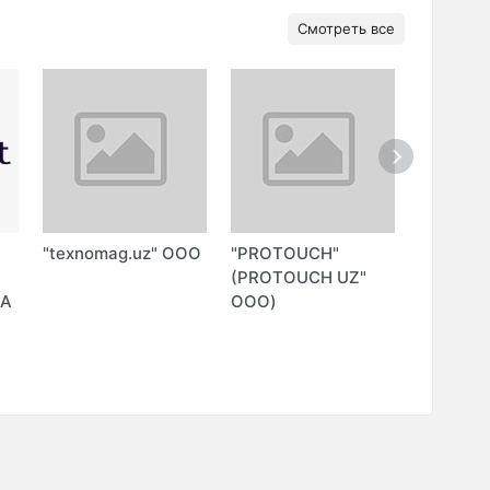
Смотреть все
"texnomag.uz" ООО
"PROTOUCH"
"NEXGR
Й
(PROTOUCH UZ"
(G'IYOSO
DA
ООО)
ИндП)
P