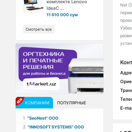
комплекте Lenovo
Net C
IdeaC ...
перев
11 610 000 сум
проек
Узбек
Смотреть все
разви
устан
Кон
Адре
Орие
Тран
Теле
КОМПАНИИ
ПОПУЛЯРНЫЕ
E-mai
1
"SeoNest" ООО
2
"INNOSOFT SYSTEMS" ООО