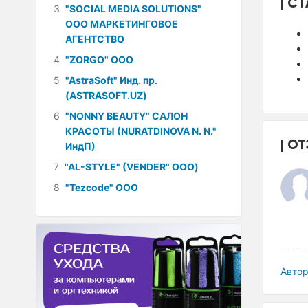
СТ
3
"SOCIAL MEDIA SOLUTIONS"
ООО МАРКЕТИНГОВОЕ
АГЕНТСТВО
4
"ZORGO" ООО
5
"AstraSoft" Инд. пр.
(ASTRASOFT.UZ)
6
"NONNY BEAUTY" САЛОН
КРАСОТЫ (NURATDINOVA N. N."
ОТ
ИндП)
7
"AL-STYLE" (VENDER" ООО)
8
"Tezcode" ООО
Автор