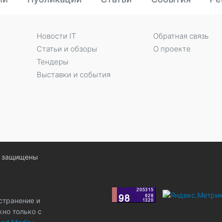
Новости IT
Обратная связь
Статьи и обзоры
О проекте
Тендеры
Выставки и события
ва защищены
странение и
жно только с