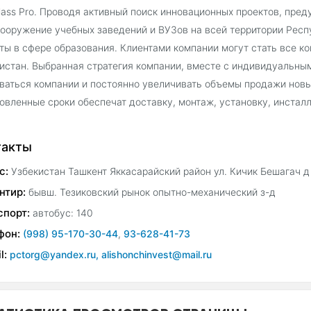
lass Pro. Проводя активный поиск инновационных проектов, пр
ооружение учебных заведений и ВУЗов на всей территории Респ
ты в сфере образования. Клиентами компании могут стать все 
истан. Выбранная стратегия компании, вместе с индивидуальны
ваться компании и постоянно увеличивать объемы продажи новы
овленные сроки обеспечат доставку, монтаж, установку, инстал
такты
с:
Узбекистан Ташкент Яккасарайский район ул. Кичик Бешагач д
нтир:
бывш. Тезиковский рынок опытно-механический з-д
спорт:
автобус: 140
фон:
(998) 95-170-30-44
,
93-628-41-73
l:
pctorg@yandex.ru, alishonchinvest@mail.ru