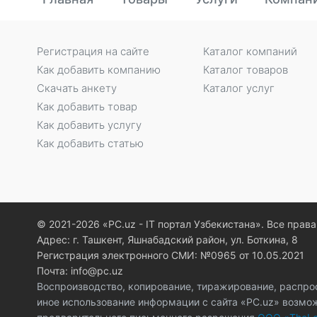
Регистрация на сайте
Каталог компаний
Как добавить компанию
Каталог товаров
Скачать анкету
Каталог услуг
Как добавить товар
Как добавить услугу
Как добавить статью
© 2021-2026 «PC.uz - IT портал Узбекистана». Все пра
Адрес: г. Ташкент, Яшнабадский район, ул. Боткина, 8
Регистрация электронного СМИ: №0965 от 10.05.2021
Почта: info@pc.uz
Воспроизводство, копирование, тиражирование, распро
иное использование информации с сайта «PC.uz» возмо