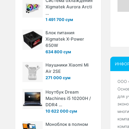
Система охлаждения
Xigmatek Aurora Arcti
...
1 491 700 сум
Блок питания
Xigmatek X-Power
650W
634 800 сум
ИНФО
Наушники Xiaomi Mi
Air 2SE
271 000 сум
ООО «
Основ
Ноутбук Dream
для у
Machines i5 10200H /
эконо
DDR4 ...
10 622 000 сум
многи
компа
Моноблок в полном
компа