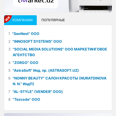
КОМПАНИИ
ПОПУЛЯРНЫЕ
1
"SeoNest" ООО
2
"INNOSOFT SYSTEMS" ООО
3
"SOCIAL MEDIA SOLUTIONS" ООО МАРКЕТИНГОВОЕ
АГЕНТСТВО
4
"ZORGO" ООО
5
"AstraSoft" Инд. пр. (ASTRASOFT.UZ)
6
"NONNY BEAUTY" САЛОН КРАСОТЫ (NURATDINOVA
N. N." ИндП)
7
"AL-STYLE" (VENDER" ООО)
8
"Tezcode" ООО