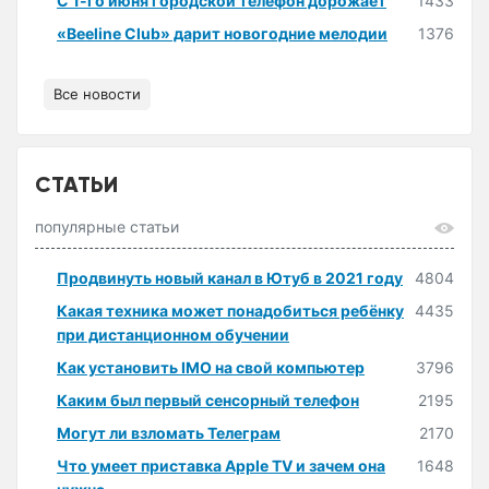
С 1-го июня городской телефон дорожает
1433
«Beeline Club» дарит новогодние мелодии
1376
Все новости
СТАТЬИ
популярные статьи
Продвинуть новый канал в Ютуб в 2021 году
4804
Какая техника может понадобиться ребёнку
4435
при дистанционном обучении
Как установить IMO на свой компьютер
3796
Каким был первый сенсорный телефон
2195
Могут ли взломать Телеграм
2170
Что умеет приставка Apple TV и зачем она
1648