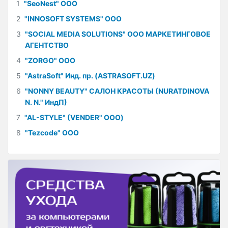
1
"SeoNest" ООО
2
"INNOSOFT SYSTEMS" ООО
3
"SOCIAL MEDIA SOLUTIONS" ООО МАРКЕТИНГОВОЕ
АГЕНТСТВО
4
"ZORGO" ООО
5
"AstraSoft" Инд. пр. (ASTRASOFT.UZ)
6
"NONNY BEAUTY" САЛОН КРАСОТЫ (NURATDINOVA
N. N." ИндП)
7
"AL-STYLE" (VENDER" ООО)
8
"Tezcode" ООО