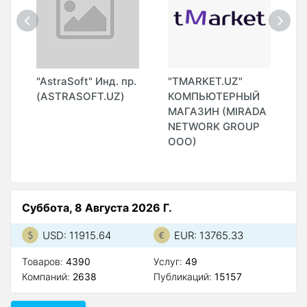
"
"AstraSoft" Инд. пр.
"TMARKET.UZ"
"
(ASTRASOFT.UZ)
КОМПЬЮТЕРНЫЙ
И
МАГАЗИН (MIRADA
NETWORK GROUP
ООО)
Суббота, 8 Августа 2026 Г.
USD: 11915.64
EUR: 13765.33
Товаров:
4390
Услуг:
49
Компаний:
2638
Публикаций:
15157