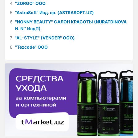
4
"ZORGO" ООО
5
"AstraSoft" Инд. пр. (ASTRASOFT.UZ)
6
"NONNY BEAUTY" САЛОН КРАСОТЫ (NURATDINOVA
N. N." ИндП)
7
"AL-STYLE" (VENDER" ООО)
8
"Tezcode" ООО