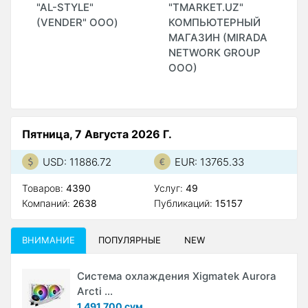
"AL-STYLE"
"TMARKET.UZ"
"
(VENDER" ООО)
КОМПЬЮТЕРНЫЙ
T
МАГАЗИН (MIRADA
G
NETWORK GROUP
(
ООО)
Пятница, 7 Августа 2026 Г.
USD: 11886.72
EUR: 13765.33
Товаров:
4390
Услуг:
49
Компаний:
2638
Публикаций:
15157
ВНИМАНИЕ
ПОПУЛЯРНЫЕ
NEW
Система охлаждения Xigmatek Aurora
Arcti ...
1 491 700 сум